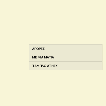
ΑΓΟΡΕΣ
ΜΕ ΜΙΑ ΜΑΤΙΑ
ΤΑΜΠΛΟ ATHEX