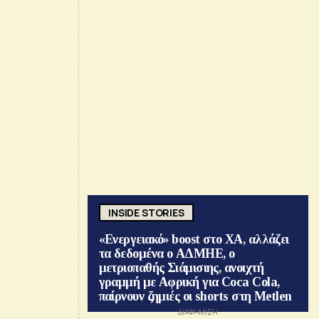
INSIDE STORIES
«Ενεργειακό» boost στο ΧΑ, αλλάζει
τα δεδομένα ο ΑΔΜΗΕ, ο
μετριοπαθής Σιάμισιης, ανοιχτή
γραμμή με Αφρική για Coca Cola,
παίρνουν ζημιές οι shorts στη Metlen