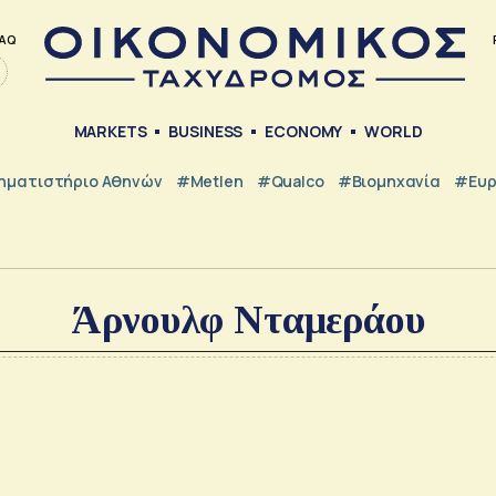
AQ
MARKETS
BUSINESS
ECONOMY
WORLD
ηματιστήριο Αθηνών
#metlen
#Qualco
#Βιομηχανία
#Ευ
Άρνουλφ Νταμεράου