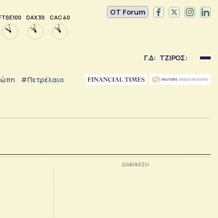
OT Forum
FTSE 100
DAX 30
CAC 40
Γ.Δ:
ΤΖΙΡΟΣ:
ρώπη
#Πετρέλαιο