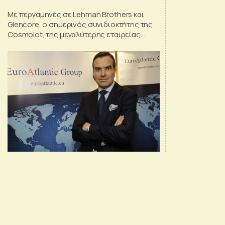
Με περγαμηνές σε Lehman Brothers και
Glencore, ο σημερινός συνιδιοκτήτης της
Cosmolot, της μεγαλύτερης εταιρείας
τυχερών παιχνιδιών στην Ουκρανία,
επικαλείται πρακτικές που θυμίζουν άλλα
καθεστώτα