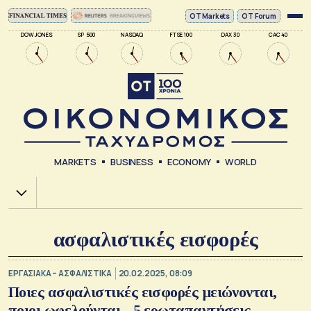
ΟΤ Markets
OT Forum
DOW JONES
SP 500
NASDAQ
FTSE 100
DAX 30
CAC 40
MARKETS
BUSINESS
ECONOMY
WORLD
Χ.Α.
ασφαλιστικές εισφορές
ΕΡΓΑΣΙΑΚΑ – ΑΣΦΑΛΙΣΤΙΚΑ
20.02.2025, 08:09
Ποιες ασφαλιστικές εισφορές μειώνονται,
ποιοι ωφελούνται - 5 ερωταπαντήσεις