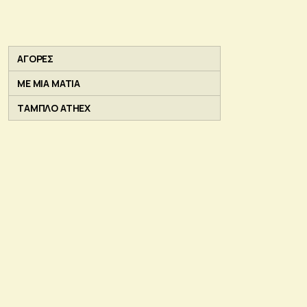
ΑΓΟΡΕΣ
ΜΕ ΜΙΑ ΜΑΤΙΑ
ΤΑΜΠΛΟ ATHEX