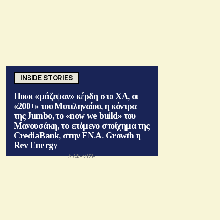
INSIDE STORIES
Ποιοι «μάζεψαν» κέρδη στο ΧΑ, οι
«200+» του Μυτιληναίου, η κόντρα
της Jumbo, το «now we build» του
Μανουσάκη, το επόμενο στοίχημα της
CrediaBank, στην ΕΝ.Α. Growth η
Rev Energy