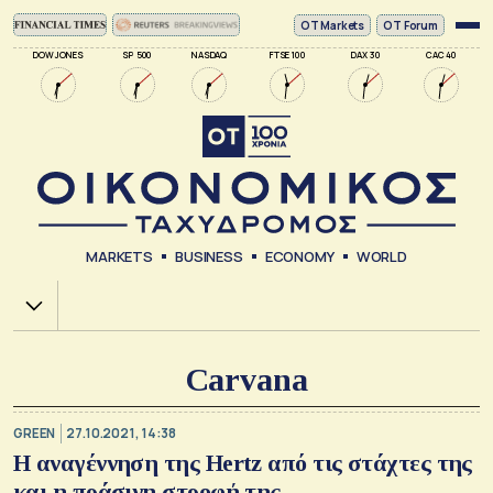
ΟΤ Markets
OT Forum
DOW JONES
SP 500
NASDAQ
FTSE 100
DAX 30
CAC 40
MARKETS
BUSINESS
ECONOMY
WORLD
Χ.Α.
Carvana
GREEN
27.10.2021, 14:38
Η αναγέννηση της Hertz από τις στάχτες της
και η πράσινη στροφή της