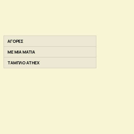
ΑΓΟΡΕΣ
ΜΕ ΜΙΑ ΜΑΤΙΑ
ΤΑΜΠΛΟ ATHEX