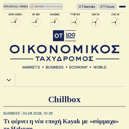
ΟΤ Markets
OT Forum
DOW JONES
SP 500
NASDAQ
FTSE 100
DAX 30
CAC 40
MARKETS
BUSINESS
ECONOMY
WORLD
Χ.Α.
Chillbox
BUSINESS
04.08.2026, 10:29
Τι φέρνει η νέα εποχή Kayak με «σύμμαχο»
τo Halcyon