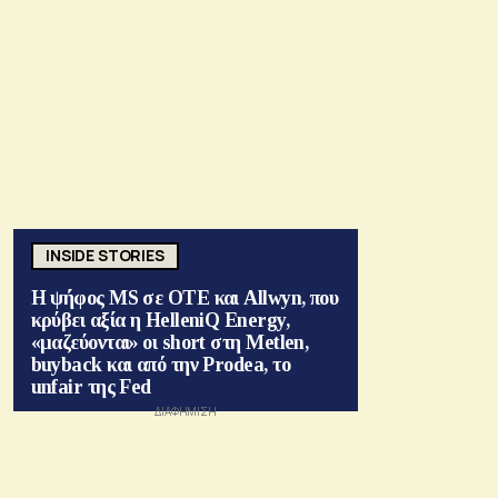
INSIDE STORIES
Η ψήφος MS σε ΟΤΕ και Allwyn, που
κρύβει αξία η HelleniQ Energy,
«μαζεύονται» οι short στη Metlen,
buyback και από την Prodea, το
unfair της Fed