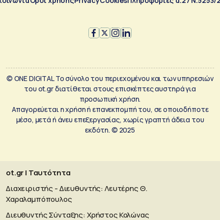
κοινωνία
Όροι χρήσης
Privacy
Cookies
Πληροφορίες α.27 Ν.5253/
© ONE DIGITAL Το σύνολο του περιεχομένου και των υπηρεσιών
του ot.gr διατίθεται στους επισκέπτες αυστηρά για
προσωπική χρήση.
Απαγορεύεται η χρήση ή επανεκπομπή του, σε οποιοδήποτε
μέσο, μετά ή άνευ επεξεργασίας, χωρίς γραπτή άδεια του
εκδότη. © 2025
ot.gr | Ταυτότητα
Διαχειριστής - Διευθυντής: Λευτέρης Θ.
Χαραλαμπόπουλος
Διευθυντής Σύνταξης: Χρήστος Κολώνας