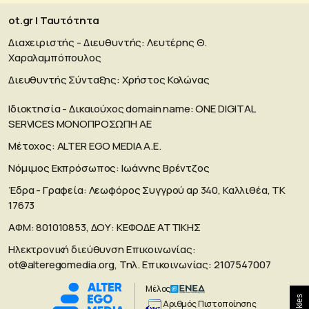
ot.gr | Ταυτότητα
Διαχειριστής - Διευθυντής: Λευτέρης Θ.
Χαραλαμπόπουλος
Διευθυντής Σύνταξης: Χρήστος Κολώνας
Ιδιοκτησία - Δικαιούχος domain name: ΟΝΕ DIGITAL
SERVICES MONOΠΡΟΣΩΠΗ ΑΕ
Μέτοχος: ALTER EGO MEDIA A.E.
Νόμιμος Εκπρόσωπος: Ιωάννης Βρέντζος
Έδρα - Γραφεία: Λεωφόρος Συγγρού αρ 340, Καλλιθέα, ΤΚ
17673
ΑΦΜ: 801010853, ΔΟΥ: ΚΕΦΟΔΕ ΑΤΤΙΚΗΣ
Ηλεκτρονική διεύθυνση Επικοινωνίας:
ot@alteregomedia.org
, Τηλ. Επικοινωνίας: 2107547007
Μέλος
Aριθμός Πιστοποίησης