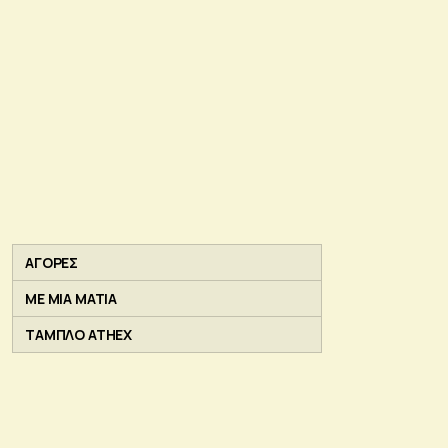
ΑΓΟΡΕΣ
ΜΕ ΜΙΑ ΜΑΤΙΑ
ΤΑΜΠΛΟ ATHEX