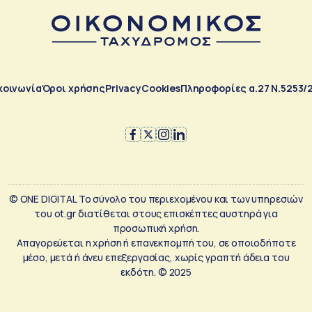
κοινωνία
Όροι χρήσης
Privacy
Cookies
Πληροφορίες α.27 Ν.5253/
© ONE DIGITAL Το σύνολο του περιεχομένου και των υπηρεσιών
του ot.gr διατίθεται στους επισκέπτες αυστηρά για
προσωπική χρήση.
Απαγορεύεται η χρήση ή επανεκπομπή του, σε οποιοδήποτε
μέσο, μετά ή άνευ επεξεργασίας, χωρίς γραπτή άδεια του
εκδότη. © 2025