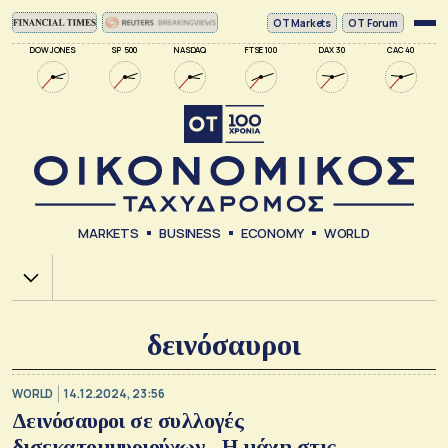
ΟΤ Markets
OT Forum
DOW JONES
SP 500
NASDAQ
FTSE 100
DAX 30
CAC 40
MARKETS
BUSINESS
ECONOMY
WORLD
Χ.Α.
δεινόσαυροι
WORLD
14.12.2024, 23:56
Δεινόσαυροι σε συλλογές
δισεκατομμυριούχων - Η μάχη στις