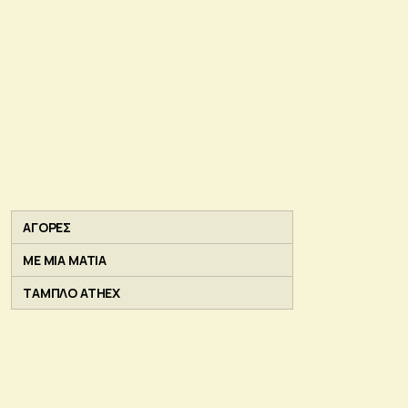
ΑΓΟΡΕΣ
ΜΕ ΜΙΑ ΜΑΤΙΑ
ΤΑΜΠΛΟ ATHEX