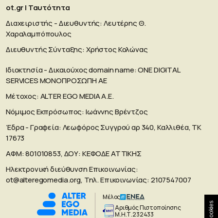
ot.gr | Ταυτότητα
Διαχειριστής - Διευθυντής: Λευτέρης Θ.
Χαραλαμπόπουλος
Διευθυντής Σύνταξης: Χρήστος Κολώνας
Ιδιοκτησία - Δικαιούχος domain name: ΟΝΕ DIGITAL
SERVICES MONOΠΡΟΣΩΠΗ ΑΕ
Μέτοχος: ALTER EGO MEDIA A.E.
Νόμιμος Εκπρόσωπος: Ιωάννης Βρέντζος
Έδρα - Γραφεία: Λεωφόρος Συγγρού αρ 340, Καλλιθέα, ΤΚ
17673
ΑΦΜ: 801010853, ΔΟΥ: ΚΕΦΟΔΕ ΑΤΤΙΚΗΣ
Ηλεκτρονική διεύθυνση Επικοινωνίας:
ot@alteregomedia.org
, Τηλ. Επικοινωνίας: 2107547007
Μέλος
Cookies
Aριθμός Πιστοποίησης
Μ.Η.Τ.232433