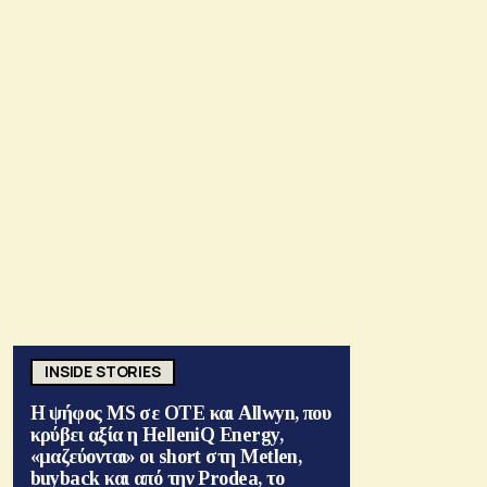
INSIDE STORIES
Η ψήφος MS σε ΟΤΕ και Allwyn, που
κρύβει αξία η HelleniQ Energy,
«μαζεύονται» οι short στη Metlen,
buyback και από την Prodea, το