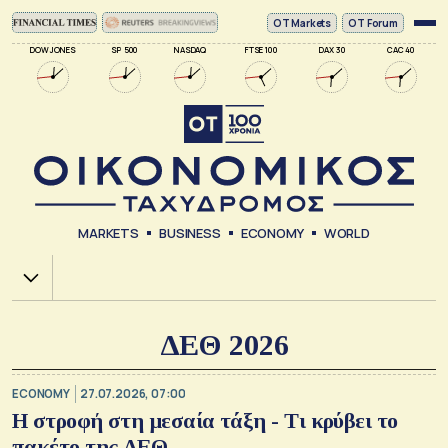
ΟΤ Markets
OT Forum
DOW JONES
SP 500
NASDAQ
FTSE 100
DAX 30
CAC 40
MARKETS
BUSINESS
ECONOMY
WORLD
Χ.Α.
ΔΕΘ 2026
ECONOMY
27.07.2026, 07:00
Η στροφή στη μεσαία τάξη - Τι κρύβει το
πακέτο της ΔΕΘ