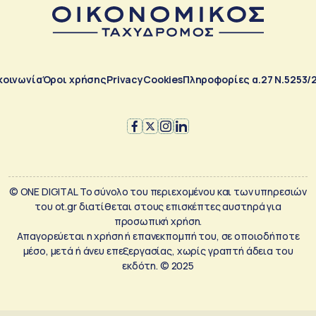
κοινωνία
Όροι χρήσης
Privacy
Cookies
Πληροφορίες α.27 Ν.5253/
© ONE DIGITAL Το σύνολο του περιεχομένου και των υπηρεσιών
του ot.gr διατίθεται στους επισκέπτες αυστηρά για
προσωπική χρήση.
Απαγορεύεται η χρήση ή επανεκπομπή του, σε οποιοδήποτε
μέσο, μετά ή άνευ επεξεργασίας, χωρίς γραπτή άδεια του
εκδότη. © 2025