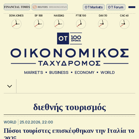
ΟΤ Markets
OT Forum
DOW JONES
SP 500
NASDAQ
FTSE 100
DAX 30
CAC 40
MARKETS
BUSINESS
ECONOMY
WORLD
Χ.Α.
διεθνής τουρισμός
WORLD
25.02.2026, 22:00
Πόσοι τουρίστες επισκέφθηκαν την Ιταλία το
2025