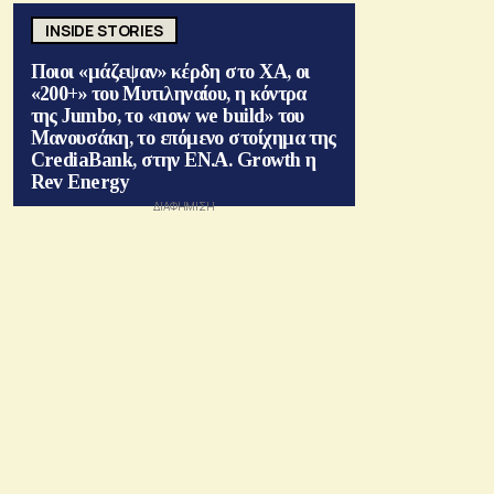
INSIDE STORIES
Ποιοι «μάζεψαν» κέρδη στο ΧΑ, οι
«200+» του Μυτιληναίου, η κόντρα
της Jumbo, το «now we build» του
Μανουσάκη, το επόμενο στοίχημα της
CrediaBank, στην ΕΝ.Α. Growth η
Rev Energy