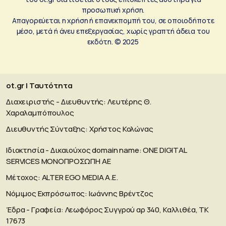
προσωπική χρήση.
Απαγορεύεται η χρήση ή επανεκπομπή του, σε οποιοδήποτε
μέσο, μετά ή άνευ επεξεργασίας, χωρίς γραπτή άδεια του
εκδότη. © 2025
ot.gr | Ταυτότητα
Διαχειριστής - Διευθυντής: Λευτέρης Θ.
Χαραλαμπόπουλος
Διευθυντής Σύνταξης: Χρήστος Κολώνας
Ιδιοκτησία - Δικαιούχος domain name: ΟΝΕ DIGITAL
SERVICES MONOΠΡΟΣΩΠΗ ΑΕ
Μέτοχος: ALTER EGO MEDIA A.E.
Νόμιμος Εκπρόσωπος: Ιωάννης Βρέντζος
Έδρα - Γραφεία: Λεωφόρος Συγγρού αρ 340, Καλλιθέα, ΤΚ
17673