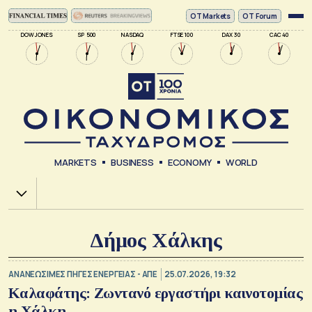
ΟΤ Markets
OT Forum
DOW JONES
SP 500
NASDAQ
FTSE 100
DAX 30
CAC 40
MARKETS
BUSINESS
ECONOMY
WORLD
Χ.Α.
Δήμος Χάλκης
ΑΝΑΝΕΩΣΙΜΕΣ ΠΗΓΕΣ ΕΝΕΡΓΕΙΑΣ - ΑΠΕ
25.07.2026, 19:32
Καλαφάτης: Ζωντανό εργαστήρι καινοτομίας
η Χάλκη