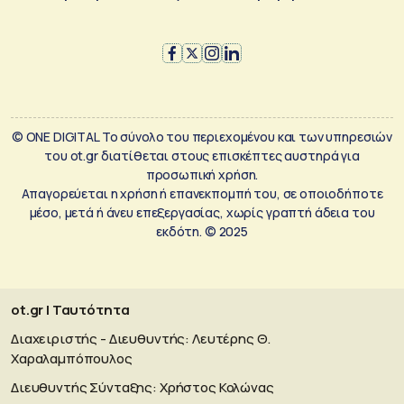
© ONE DIGITAL Το σύνολο του περιεχομένου και των υπηρεσιών
του ot.gr διατίθεται στους επισκέπτες αυστηρά για
προσωπική χρήση.
Απαγορεύεται η χρήση ή επανεκπομπή του, σε οποιοδήποτε
μέσο, μετά ή άνευ επεξεργασίας, χωρίς γραπτή άδεια του
εκδότη. © 2025
ot.gr | Ταυτότητα
Διαχειριστής - Διευθυντής: Λευτέρης Θ.
Χαραλαμπόπουλος
Διευθυντής Σύνταξης: Χρήστος Κολώνας