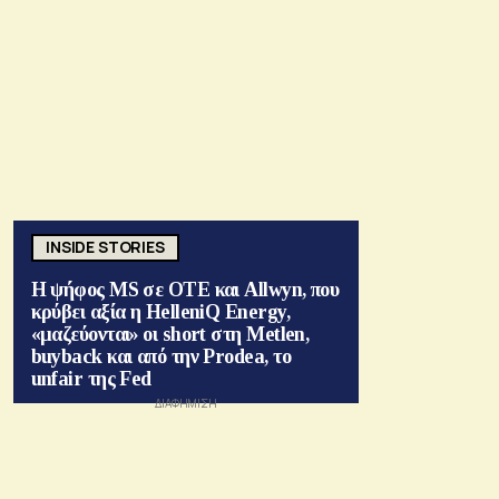
INSIDE STORIES
Η ψήφος MS σε ΟΤΕ και Allwyn, που
κρύβει αξία η HelleniQ Energy,
«μαζεύονται» οι short στη Metlen,
buyback και από την Prodea, το
unfair της Fed