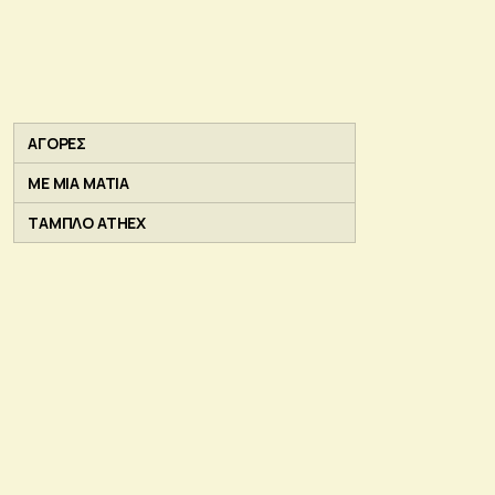
ΑΓΟΡΕΣ
ΜΕ ΜΙΑ ΜΑΤΙΑ
ΤΑΜΠΛΟ ATHEX