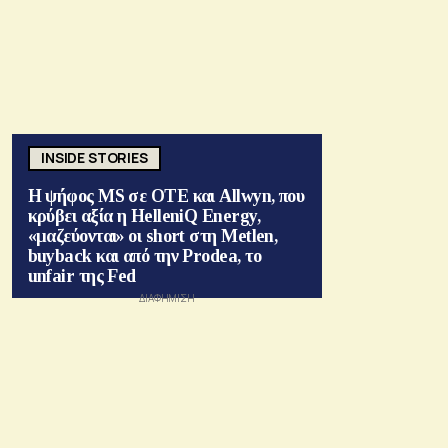
INSIDE STORIES
Η ψήφος MS σε ΟΤΕ και Allwyn, που
κρύβει αξία η HelleniQ Energy,
«μαζεύονται» οι short στη Metlen,
buyback και από την Prodea, το
unfair της Fed