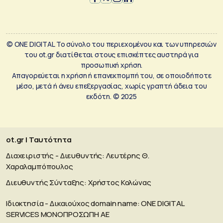
© ONE DIGITAL Το σύνολο του περιεχομένου και των υπηρεσιών
του ot.gr διατίθεται στους επισκέπτες αυστηρά για
προσωπική χρήση.
Απαγορεύεται η χρήση ή επανεκπομπή του, σε οποιοδήποτε
μέσο, μετά ή άνευ επεξεργασίας, χωρίς γραπτή άδεια του
εκδότη. © 2025
ot.gr | Ταυτότητα
Διαχειριστής - Διευθυντής: Λευτέρης Θ.
Χαραλαμπόπουλος
Διευθυντής Σύνταξης: Χρήστος Κολώνας
Ιδιοκτησία - Δικαιούχος domain name: ΟΝΕ DIGITAL
SERVICES MONOΠΡΟΣΩΠΗ ΑΕ