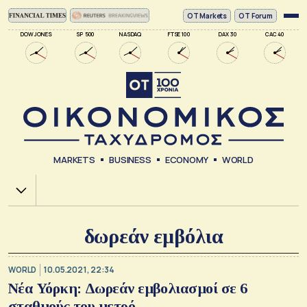
ΟΤ Markets
OT Forum
DOW JONES
SP 500
NASDAQ
FTSE 100
DAX 30
CAC 40
MARKETS
BUSINESS
ECONOMY
WORLD
Χ.Α.
δωρεάν εμβόλια
WORLD
10.05.2021, 22:34
Νέα Υόρκη: Δωρεάν εμβολιασμοί σε 6
σταθμούς του μετρό