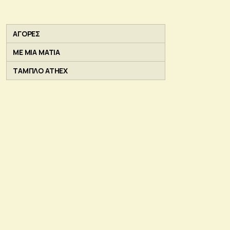
ΑΓΟΡΕΣ
ΜΕ ΜΙΑ ΜΑΤΙΑ
ΤΑΜΠΛΟ ATHEX