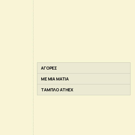
ΑΓΟΡΕΣ
ΜΕ ΜΙΑ ΜΑΤΙΑ
ΤΑΜΠΛΟ ATHEX