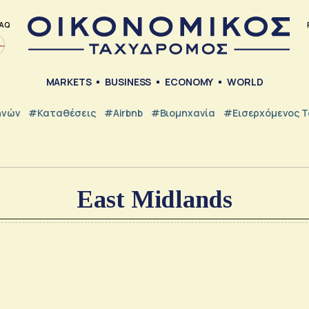
AQ
MARKETS
BUSINESS
ECONOMY
WORLD
ηνών
#Καταθέσεις
#Airbnb
#Βιομηχανία
#εισερχόμενος Τ
East Midlands