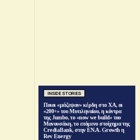
INSIDE STORIES
Ποιοι «μάζεψαν» κέρδη στο ΧΑ, οι
«200+» του Μυτιληναίου, η κόντρα
της Jumbo, το «now we build» του
Μανουσάκη, το επόμενο στοίχημα της
CrediaBank, στην ΕΝ.Α. Growth η
Rev Energy