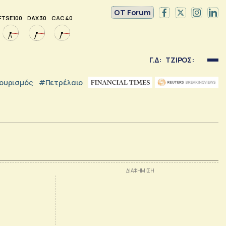
OT Forum
FTSE 100
DAX 30
CAC 40
Γ.Δ:
ΤΖΙΡΟΣ:
ουρισμός
#Πετρέλαιο