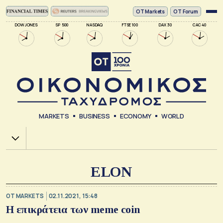
ΟΤ Markets
OT Forum
DOW JONES
SP 500
NASDAQ
FTSE 100
DAX 30
CAC 40
MARKETS
BUSINESS
ECONOMY
WORLD
Χ.Α.
ELON
OT MARKETS
02.11.2021, 15:48
Η επικράτεια των meme coin