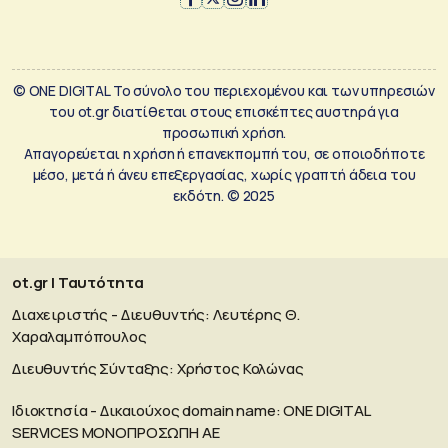
© ONE DIGITAL Το σύνολο του περιεχομένου και των υπηρεσιών
του ot.gr διατίθεται στους επισκέπτες αυστηρά για
προσωπική χρήση.
Απαγορεύεται η χρήση ή επανεκπομπή του, σε οποιοδήποτε
μέσο, μετά ή άνευ επεξεργασίας, χωρίς γραπτή άδεια του
εκδότη. © 2025
ot.gr | Ταυτότητα
Διαχειριστής - Διευθυντής: Λευτέρης Θ.
Χαραλαμπόπουλος
Διευθυντής Σύνταξης: Χρήστος Κολώνας
Ιδιοκτησία - Δικαιούχος domain name: ΟΝΕ DIGITAL
SERVICES MONOΠΡΟΣΩΠΗ ΑΕ