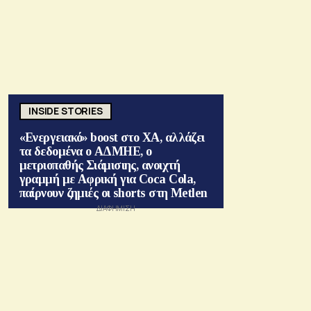
INSIDE STORIES
«Ενεργειακό» boost στο ΧΑ, αλλάζει
τα δεδομένα ο ΑΔΜΗΕ, ο
μετριοπαθής Σιάμισιης, ανοιχτή
γραμμή με Αφρική για Coca Cola,
παίρνουν ζημιές οι shorts στη Metlen