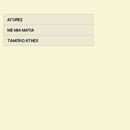
ΑΓΟΡΕΣ
ΜΕ ΜΙΑ ΜΑΤΙΑ
ΤΑΜΠΛΟ ATHEX