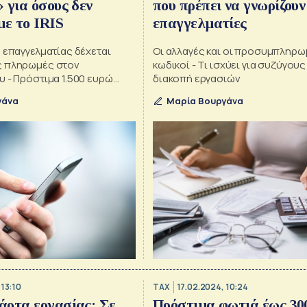
 για όσους δεν
που πρέπει να γνωρίζουν
με το IRIS
επαγγελματίες
 επαγγελματίας δέχεται
Οι αλλαγές και οι προσυμπληρω
ς πληρωμές στον
κωδικοί - Τι ισχύει για συζύγους
 - Πρόστιμα 1.500 ευρώ
διακοπή εργασιών
 την 1η Ιουλίου τους
γάνα
Μαρία Βουργάνα
επαγγελματίες
 13:10
TAX
17.02.2024, 10:24
άρτα εργασίας: Σε
Πρόστιμα φωτιά έως 30