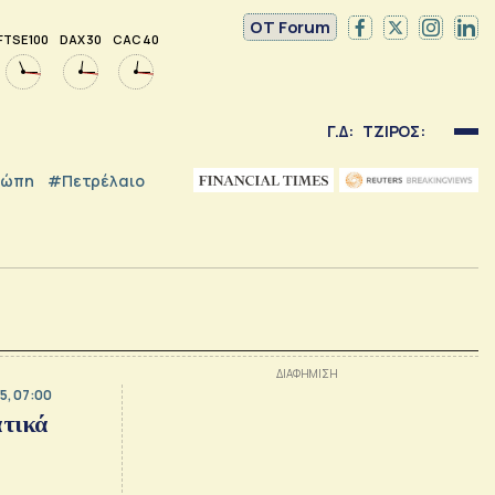
OT Forum
FTSE 100
DAX 30
CAC 40
Γ.Δ:
ΤΖΙΡΟΣ:
ρώπη
#Πετρέλαιο
5, 07:00
ατικά