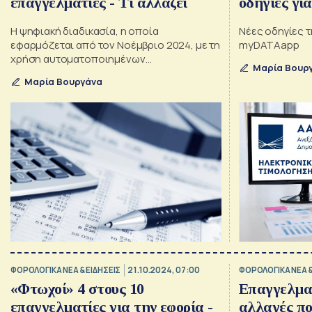
επαγγελματίες - Τι αλλάζει
οδηγίες γ
Η ψηφιακή διαδικασία, η οποία
Νέες οδηγίες 
εφαρμόζεται από τον Νοέμβριο 2024, με τη
myDATAapp
χρήση αυτοματοποιημένων
Μαρία Βουρ
επαληθεύσεων, απλοποιείται περαιτέρω
Μαρία Βουργάνα
και ενισχύεται με νέες δυνατότητες
ΦΟΡΟΛΟΓΙΚΑ ΝΕΑ & EΙΔΗΣΕΙΣ
21.10.2024, 07:00
ΦΟΡΟΛΟΓΙΚΑ ΝΕΑ &
«Φτωχοί» 4 στους 10
Επαγγελματ
επαγγελματίες για την εφορία -
αλλαγές πο