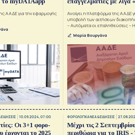
ια το myDATAapp
επαγγελματίες με λίγα 
της ΑΑΔΕ για την εφαρμογής
Ανοίγει η πλατφόρμα της ΑΑΔΕ γ
υποβολή των αιτήσεων διακοπή
– Αυτόματα οι επαληθεύσεις – Η
γάνα
διαδικασία και οι εξαιρέσεις
Μαρία Βουργάνα
 EΙΔΗΣΕΙΣ
10.09.2024, 07:00
ΦΟΡΟΛΟΓΙΚΑ ΝΕΑ & EΙΔΗΣΕΙΣ
27.08.202
ίες: Οι 3+1 φορο-
Μέχρι τις 2 Σεπτεμβρίο
υ έρχονται το 2025
περιθώρια για το IRIS -