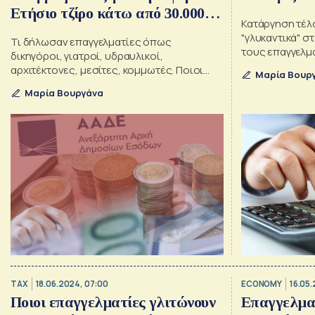
Ετήσιο τζίρο κάτω από 30.000
Κατάργηση τέλ
ευρώ
"γλυκαντικά" στ
Τι δήλωσαν επαγγελματίες όπως
τους επαγγελμα
δικηγόροι, γιατροί, υδραυλικοί,
αρχιτέκτονες, μεσίτες, κομμωτές. Ποιοι
Μαρία Βουρ
φοβήθηκαν τα τεκμήρια και πώς κινήθηκαν
Μαρία Βουργάνα
TAX
18.06.2024, 07:00
ECONOMY
16.05.
Ποιοι επαγγελματίες γλιτώνουν
Επαγγελματ