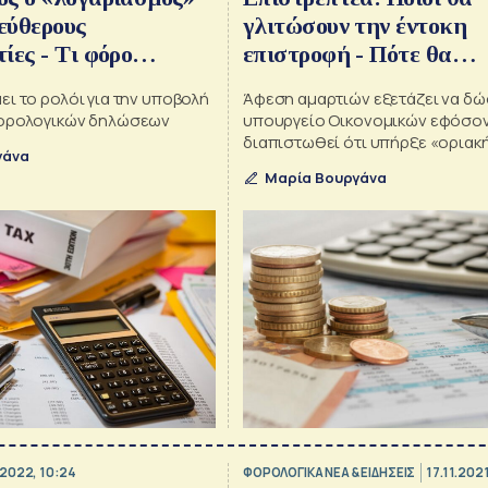
λεύθερους
γλιτώσουν την έντοκη
ίες - Τι φόρο
επιστροφή - Πότε θα
διαγράφονται οι οφειλές
ι το ρολόι για την υποβολή
Άφεση αμαρτιών εξετάζει να δώ
φορολογικών δηλώσεων
υπουργείο Οικονομικών εφόσο
διαπιστωθεί ότι υπήρξε «οριακ
γάνα
παραβίαση των όρων χορήγησης
Μαρία Βουργάνα
κρατικής ενίσχυσης
.2022, 10:24
ΦΟΡΟΛΟΓΙΚΑ ΝΕΑ & EΙΔΗΣΕΙΣ
17.11.2021