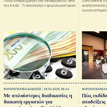
Ποιοι επαγγελματίες θα «ανακριθούν» από
Στην Αθήνα, έχ
την ΑΑΔΕ - Τι θα ελέγξει η φορολογική αρχή
αναπόσπαστο μ
οικοσυστήματ
ΦΟΡΟΛΟΓΙΚΑ ΝΕΑ & EΙΔΗΣΕΙΣ
29.04.2025, 06:44
ΦΟΡΟΛΟΓΙΚΑ ΝΕΑ &
Με απλούστερες διαδικασίες η
Πώς εκδίδο
διακοπή εργασιών για
αποδείξεις 