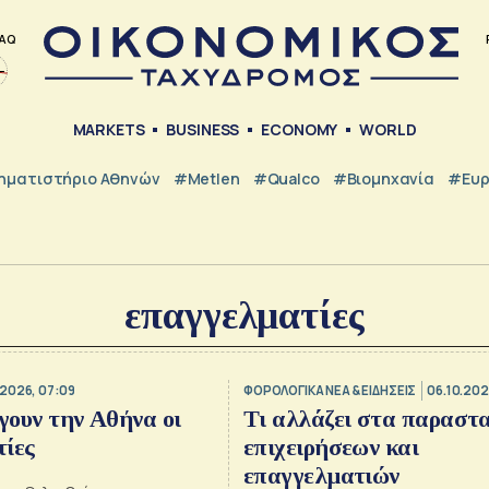
AQ
MARKETS
BUSINESS
ECONOMY
WORLD
ηματιστήριο Αθηνών
#metlen
#Qualco
#Βιομηχανία
#Ευ
επαγγελματίες
.2026, 07:09
ΦΟΡΟΛΟΓΙΚΑ ΝΕΑ & EΙΔΗΣΕΙΣ
06.10.202
έγουν την Αθήνα οι
Τι αλλάζει στα παραστ
τίες
επιχειρήσεων και
επαγγελματιών