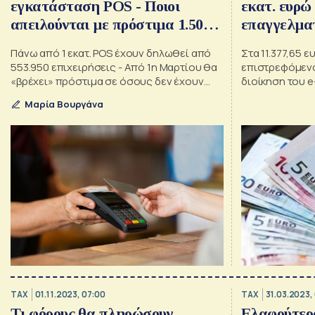
εγκατάσταση POS - Ποιοι
εκατ. ευρώ 
απειλούνται με πρόστιμα 1.500
επαγγελμα
ευρώ
Πάνω από 1 εκατ. POS έχουν δηλωθεί από
Στα 11.377,65 
553.950 επιχειρήσεις - Από 1η Μαρτίου θα
επιστρεφόμενο
«βρέχει» πρόστιμα σε όσους δεν έχουν
διοίκηση του 
συμμορφωθεί
Μαρία Βουργάνα
TAX
01.11.2023, 07:00
TAX
31.03.2023,
Τι φόρους θα πληρώσουν
Ελαφρύτερο