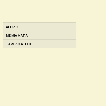
ΑΓΟΡΕΣ
ΜΕ ΜΙΑ ΜΑΤΙΑ
ΤΑΜΠΛΟ ATHEX