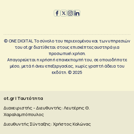
© ONE DIGITAL Το σύνολο του περιεχομένου και των υπηρεσιών
του ot.gr διατίθεται στους επισκέπτες αυστηρά για
προσωπική χρήση.
Απαγορεύεται η χρήση ή επανεκπομπή του, σε οποιοδήποτε
μέσο, μετά ή άνευ επεξεργασίας, χωρίς γραπτή άδεια του
εκδότη. © 2025
ot.gr | Ταυτότητα
Διαχειριστής - Διευθυντής: Λευτέρης Θ.
Χαραλαμπόπουλος
Διευθυντής Σύνταξης: Χρήστος Κολώνας