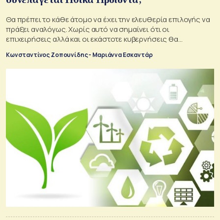
Θα πρέπει το κάθε άτομο να έχει την ελευθερία επιλογής να
πράξει αναλόγως. Χωρίς αυτό να σημαίνει ότι οι
επιχειρήσεις αλλά και οι εκάστοτε κυβερνήσεις θα
αποποιούνται τις ευθύνες για τυχόν δημιουργία αρνητικών
Κωνσταντίνος Ζοπουνίδης - Μαριάννα Εσκαντάρ
επιπτώσεων σε ένα μεγάλο μέρος των χρηστών