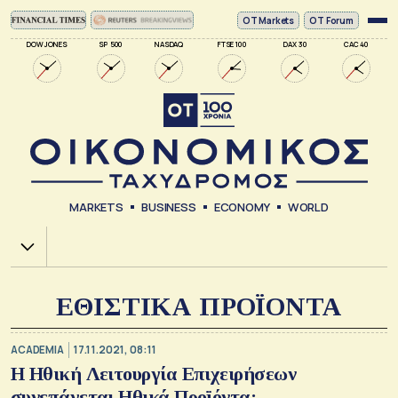
ΟΤ Markets
OT Forum
DOW JONES
SP 500
NASDAQ
FTSE 100
DAX 30
CAC 40
MARKETS
BUSINESS
ECONOMY
WORLD
Χ.Α.
ΕΘΙΣΤΙΚΑ ΠΡΟΪΟΝΤΑ
ACADEMIA
17.11.2021, 08:11
Η Ηθική Λειτουργία Επιχειρήσεων
συνεπάγεται Ηθικά Προϊόντα;