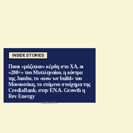
INSIDE STORIES
Ποιοι «μάζεψαν» κέρδη στο ΧΑ, οι
«200+» του Μυτιληναίου, η κόντρα
της Jumbo, το «now we build» του
Μανουσάκη, το επόμενο στοίχημα της
CrediaBank, στην ΕΝ.Α. Growth η
Rev Energy