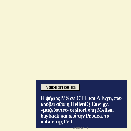
INSIDE STORIES
Η ψήφος MS σε ΟΤΕ και Allwyn, που
κρύβει αξία η HelleniQ Energy,
«μαζεύονται» οι short στη Metlen,
buyback και από την Prodea, το
unfair της Fed