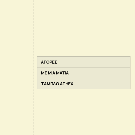
ΑΓΟΡΕΣ
ΜΕ ΜΙΑ ΜΑΤΙΑ
ΤΑΜΠΛΟ ATHEX