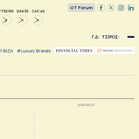
OT Forum
FTSE 100
DAX 30
CAC 40
Γ.Δ:
ΤΖΙΡΟΣ:
 Βίζα
#luxury Brands