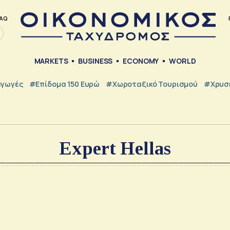
AQ
MARKETS
BUSINESS
ECONOMY
WORLD
γωγές
#Επίδομα 150 Ευρώ
#Χωροταξικό Τουρισμού
#Χρυσή
Expert Hellas