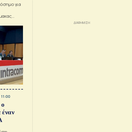
ρόσημο για
ίμακας
 11:00
 ο
 έναν
Α
ρώπη