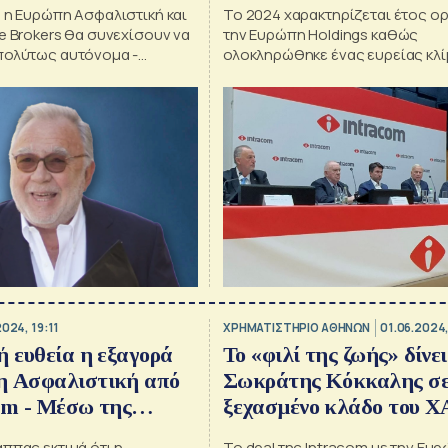
 η Ευρώπη Ασφαλιστική και
Το 2024 χαρακτηρίζεται έτος ο
e Brokers θα συνεχίσουν να
την Ευρώπη Holdings καθώς
πολύτως αυτόνομα -
ολοκληρώθηκε ένας ευρείας κλ
ης ΑΜΥΝΑ – Μεσίτες
εταιρικός μετασχηματισμός
τός του 2025
2024, 19:11
XΡΗΜΑΤΙΣΤΗΡΙΟ ΑΘΗΝΩΝ
01.06.2024,
ή ευθεία η εξαγορά
Το «φιλί της ζωής» δίνει
η Ασφαλιστική από
Σωκράτης Κόκκαλης σε
om - Μέσω της
ξεχασμένο κλάδο του Χ
-Λάππας
ππας εκτιμά ότι η
Το deal της Intracom με την Ευ