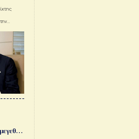
είκτης
την
 μεγεθών
s