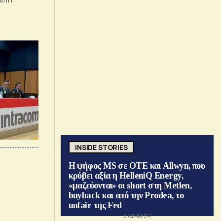
INSIDE STORIES
Η ψήφος MS σε ΟΤΕ και Allwyn, που
κρύβει αξία η HelleniQ Energy,
«μαζεύονται» οι short στη Metlen,
buyback και από την Prodea, το
unfair της Fed