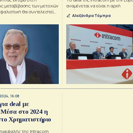
ς μεταβίβασης των μετοχών
αναμένεται να είναι η αρχή
φαλιστική θα συντελεστεί
Αλεξάνδρα Τόμπρα
.2024 για το 65% αυτών και
3.2025 για το υπόλοιπο 35%
2024, 16:08
ια deal με
 Μέσα στο 2024 η
στο Χρηματιστήριο
πικεφαλής της Intracom