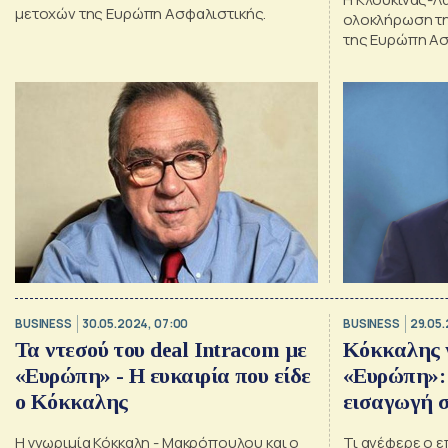
μετοχών της Ευρώπη Ασφαλιστικής.
ολοκλήρωση τη
της Ευρώπη Ασ
μέχρι την 31.12
μέχρι την 31.0
BUSINESS
30.05.2024, 07:00
BUSINESS
29.05.
Τα ντεσού του deal Intracom με
Κόκκαλης γ
«Ευρώπη» - Η ευκαιρία που είδε
«Ευρώπη»:
ο Κόκκαλης
εισαγωγή 
Η γνωριμία Κόκκαλη - Μακρόπουλου και ο
Τι ανέφερε ο ε