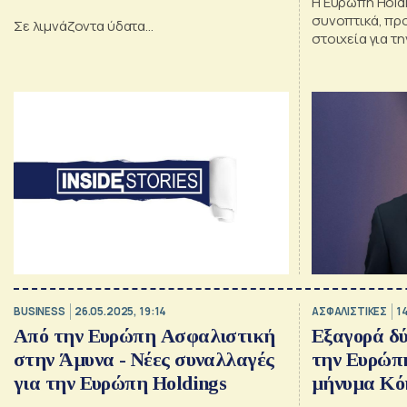
Η Ευρώπη Hold
εγκρίσεις για Metlen, κλείνει (;)
συνοπτικά, προ
Σε λιμνάζοντα ύδατα…
deal CrediaBank – Ευρώπη, η
στοιχεία για τ
Ασφαλιστική
ευρώ- επιτυχία της Λαζαράκου
BUSINESS
26.05.2025, 19:14
ΑΣΦΑΛΙΣΤΙΚΕΣ
1
Από την Ευρώπη Ασφαλιστική
Εξαγορά δ
στην Άμυνα - Νέες συναλλαγές
την Ευρώπη
για την Ευρώπη Holdings
μήνυμα Κό