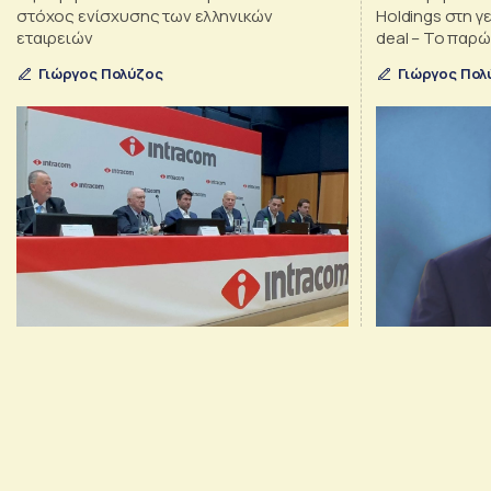
στόχος ενίσχυσης των ελληνικών
Holdings στη γ
εταιρειών
deal – Το παρώ
ιδιοκτήτης τη
Γιώργος Πολύζος
Γιώργος Πολ