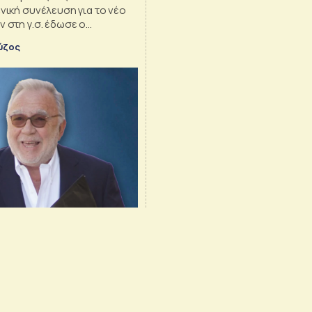
ενική συνέλευση για το νέο
ν στη γ.σ. έδωσε ο
ς Ευρώπη
ύζος