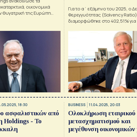
ings ανακοίνωσε τα
καταρκτικά, οικονομικά
Για το α΄ εξάμηνο του 2025, ο Δ
ην θυγατρική της Ευρώπη
Φερεγγυότητας (Solvency Ratio)
διαμορφώθηκε στο 402,51% για 
ΕΥΡΩΠΗ Ασφαλιστική
4.05.2025, 18:30
BUSINESS
11.04.2025, 20:03
ύο ασφαλιστικών από
Ολοκλήρωση εταιρικού
 Holdings - Το
μετασχηματισμού και
κκαλη
μεγέθυνση οικονομικών
για την Ευρώπη Holding