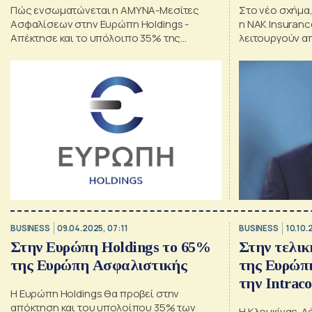
Πώς ενσωματώνεται η ΑΜΥΝΑ-Μεσίτες
Στο νέο σχήμα,
Ασφαλίσεων στην Ευρώπη Holdings -
η ΝΑΚ Insuranc
Απέκτησε και το υπόλοιπο 35% της
λειτουργούν α
Ευρώπη Ασφαλιστική
Ενσωμάτωση τ
Ασφαλίσεων εν
BUSINESS
09.04.2025, 07:11
BUSINESS
10.10.
Στην Ευρώπη Holdings το 65%
Στην τελικ
της Ευρώπη Ασφαλιστικής
της Ευρώπ
την Intrac
Η Ευρώπη Holdings θα προβεί στην
Κλουκίνας
απόκτηση και του υπολοίπου 35% των
H Κλουκίνας-Λά