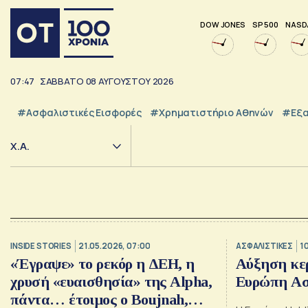
DOW JONES
SP 500
NASD
07:47
ΣΑΒΒΑΤΟ
08
ΑΥΓΟΥΣΤΟΥ
2026
#Ασφαλιστικές Εισφορές
#Χρηματιστήριο Αθηνών
#εξα
Χ.Α.
INSIDE STORIES
21.05.2026, 07:00
ΑΣΦΑΛΙΣΤΙΚΕΣ
1
«Έγραψε» το ρεκόρ η ΔΕΗ, η
Αύξηση κε
χρυσή «ευαισθησία» της Alpha,
Ευρώπη Ασ
πάντα… έτοιμος ο Boujnah,