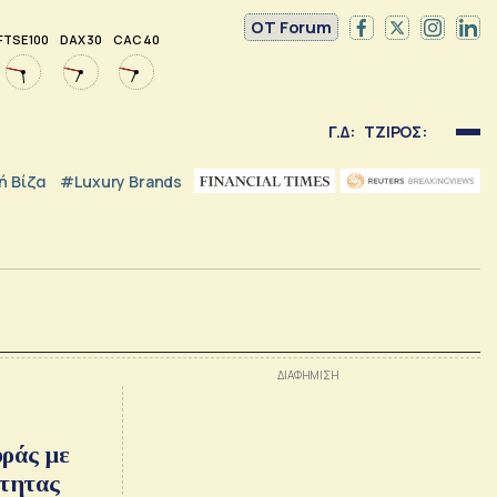
OT Forum
FTSE 100
DAX 30
CAC 40
Γ.Δ:
ΤΖΙΡΟΣ:
 Βίζα
#luxury Brands
:
ράς με
ότητας