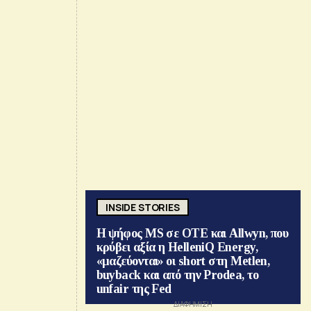
INSIDE STORIES
Η ψήφος MS σε ΟΤΕ και Allwyn, που
κρύβει αξία η HelleniQ Energy,
«μαζεύονται» οι short στη Metlen,
buyback και από την Prodea, το
unfair της Fed