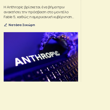
Η Anthropic βρίσκεται ένα βήμα πριν
ανακτήσει την πρόσβαση στο μοντέλο
Fable 5, καθώς η αμερικανική κυβέρνηση
εξετάζει την άρση των περιορισμών που
Νατάσα Σινιώρη
είχαν επιβληθεί για λόγους εθνικής
ασφάλειας