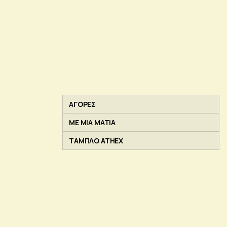
ΑΓΟΡΕΣ
ΜΕ ΜΙΑ ΜΑΤΙΑ
ΤΑΜΠΛΟ ATHEX