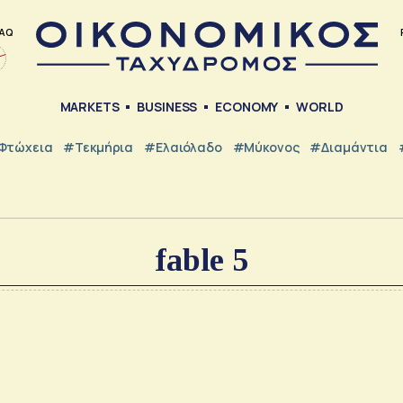
AQ
MARKETS
BUSINESS
ECONOMY
WORLD
Φτώχεια
#Τεκμήρια
#Ελαιόλαδο
#Μύκονος
#Διαμάντια
fable 5