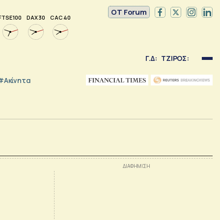
OT Forum
FTSE 100
DAX 30
CAC 40
Γ.Δ:
ΤΖΙΡΟΣ:
#Ακίνητα