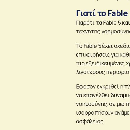
Γιατί το Fable
Παρότι τα Fable 5 κα
τεχνητής νοημοσύνη
Το Fable 5 έχει σχεδι
επιχειρήσεις για κα
πιο εξειδικευμένες χ
λιγότερους περιορισ
Εφόσον εγκριθεί η π
να επανέλθει δυναμι
νοημοσύνης, σε μια π
ισορροπήσουν ανάμεσ
ασφάλειας.