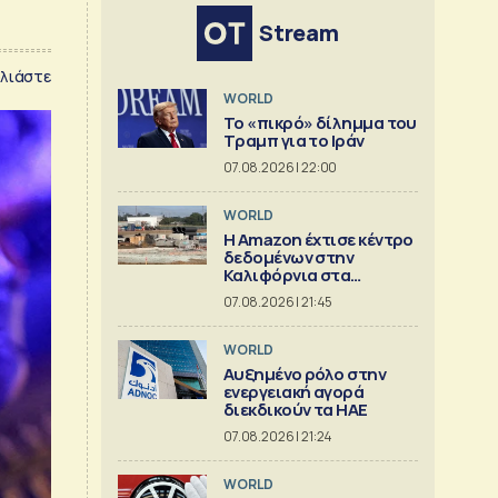
Stream
λιάστε
WORLD
Το «πικρό» δίλημμα του
Τραμπ για το Ιράν
07.08.2026 | 22:00
WORLD
Η Amazon έχτισε κέντρο
δεδομένων στην
Καλιφόρνια στα
«μουλωχτά»
07.08.2026 | 21:45
WORLD
Αυξημένο ρόλο στην
ενεργειακή αγορά
διεκδικούν τα ΗΑΕ
07.08.2026 | 21:24
WORLD