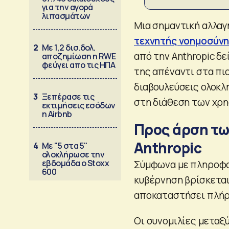
για την αγορά
λιπασμάτων
Μια σημαντική αλλαγ
τεχνητής νοημοσύν
2
Με 1,2 δισ.δολ.
από την Anthropic δ
αποζημίωση η RWE
φεύγει απο τις ΗΠΑ
της απέναντι στα πιο
διαβουλεύσεις ολοκλη
3
Ξεπέρασε τις
στη διάθεση των χρη
εκτιμήσεις εσόδων
η Airbnb
Προς άρση των
Anthropic
4
Με "5 στα 5"
ολοκλήρωσε την
εβδομάδα ο Stoxx
Σύμφωνα με πληροφορ
600
κυβέρνηση βρίσκεται
αποκαταστήσει πλήρω
Οι συνομιλίες μεταξ