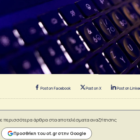
Post on Facebook
Post on X
Post on Linke
ε περισσότερα άρθρα στα αποτελέσματα αναζήτησης
Προσθήκη του ot.gr στην Google