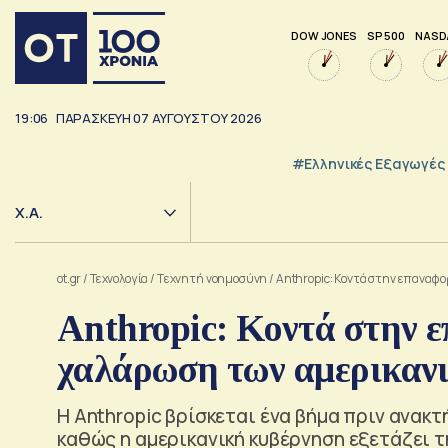
DOW JONES
SP 500
NASD
19:06
ΠΑΡΑΣΚΕΥΗ
07
ΑΥΓΟΥΣΤΟΥ
2026
#Ελληνικές Εξαγωγές
Χ.Α.
ot.gr
/
Τεχνολογία
/
Tεχνητή νοημοσύνη
/
Anthropic: Κοντά στην επαναφο
Anthropic: Κοντά στην ε
χαλάρωση των αμερικαν
Η Anthropic βρίσκεται ένα βήμα πριν ανακτ
καθώς η αμερικανική κυβέρνηση εξετάζει 