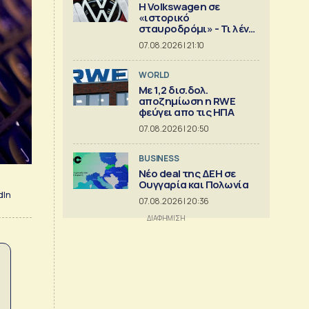
Η Volkswagen σε
«ιστορικό
σταυροδρόμι» - Τι λένε
οι οικογένειες που την
07.08.2026 | 21:10
ελέγχουν
WORLD
Με 1,2 δισ.δολ.
αποζημίωση η RWE
φεύγει απο τις ΗΠΑ
07.08.2026 | 20:50
BUSINESS
Νέο deal της ΔΕΗ σε
Ουγγαρία και Πολωνία
dIn
07.08.2026 | 20:36