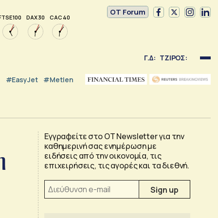
OT Forum
FTSE 100
DAX 30
CAC 40
Γ.Δ:
ΤΖΙΡΟΣ:
#EasyJet
#Metlen
Εγγραφείτε στο OT Newsletter για την
καθημερινή σας ενημέρωση με
η
ειδήσεις από την οικονομία, τις
επιχειρήσεις, τις αγορές και τα διεθνή.