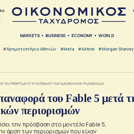
AQ
MARKETS
BUSINESS
ECONOMY
WORLD
#Χρηματιστήριο Αθηνών
#Meta
#Airbnb
#Morgan Stanley
ρά του Fable 5 μετά τη χαλάρωση των αμερικανικών περιορισμών
παναφορά του Fable 5 μετά τ
ικών περιορισμών
ήσει την πρόσβαση στο μοντέλο Fable 5,
την άρση των περιορισμών που είχαν