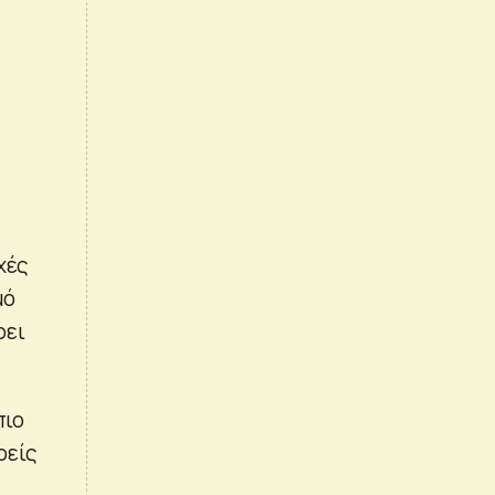
χές
μό
ρει
πιο
ρείς