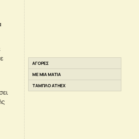
α
ε
σε
ΑΓΟΡΕΣ
ΜΕ ΜΙΑ ΜΑΤΙΑ
ΤΑΜΠΛΟ ATHEX
σει
ής
ς