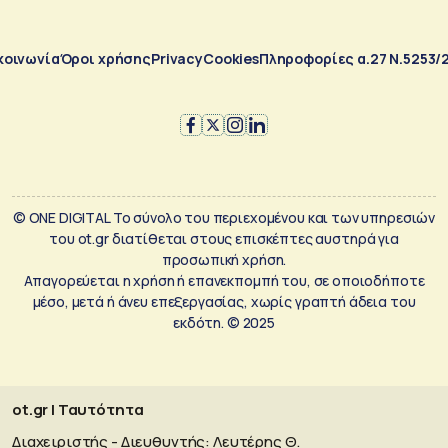
κοινωνία
Όροι χρήσης
Privacy
Cookies
Πληροφορίες α.27 Ν.5253/
© ONE DIGITAL Το σύνολο του περιεχομένου και των υπηρεσιών
του ot.gr διατίθεται στους επισκέπτες αυστηρά για
προσωπική χρήση.
Απαγορεύεται η χρήση ή επανεκπομπή του, σε οποιοδήποτε
μέσο, μετά ή άνευ επεξεργασίας, χωρίς γραπτή άδεια του
εκδότη. © 2025
ot.gr | Ταυτότητα
Διαχειριστής - Διευθυντής: Λευτέρης Θ.