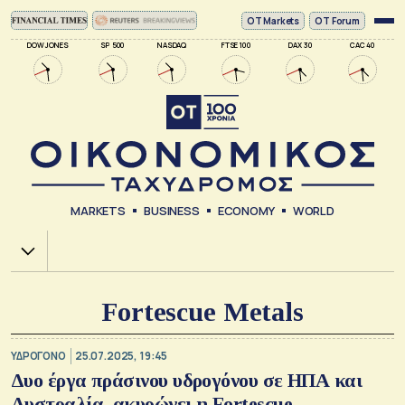
ΟΤ Markets
OT Forum
DOW JONES
SP 500
NASDAQ
FTSE 100
DAX 30
CAC 40
MARKETS
BUSINESS
ECONOMY
WORLD
Χ.Α.
Fortescue Metals
ΥΔΡΟΓΟΝΟ
25.07.2025, 19:45
Δυο έργα πράσινου υδρογόνου σε ΗΠΑ και
Αυστραλία, ακυρώνει η Fortescue