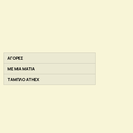
ΑΓΟΡΕΣ
ΜΕ ΜΙΑ ΜΑΤΙΑ
ΤΑΜΠΛΟ ATHEX