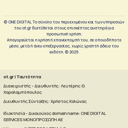
© ONE DIGITAL Το σύνολο του περιεχομένου και των υπηρεσιών
του ot.gr διατίθεται στους επισκέπτες αυστηρά για
προσωπική χρήση.
Απαγορεύεται η χρήση ή επανεκπομπή του, σε οποιοδήποτε
μέσο, μετά ή άνευ επεξεργασίας, χωρίς γραπτή άδεια του
εκδότη. © 2025
ot.gr | Ταυτότητα
Διαχειριστής - Διευθυντής: Λευτέρης Θ.
Χαραλαμπόπουλος
Διευθυντής Σύνταξης: Χρήστος Κολώνας
Ιδιοκτησία - Δικαιούχος domain name: ΟΝΕ DIGITAL
SERVICES MONOΠΡΟΣΩΠΗ ΑΕ