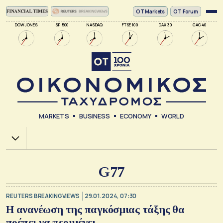
ΟΤ Markets
OT Forum
DOW JONES
SP 500
NASDAQ
FTSE 100
DAX 30
CAC 40
MARKETS
BUSINESS
ECONOMY
WORLD
Χ.Α.
G77
REUTERS BREAKINGVIEWS
29.01.2024, 07:30
Η ανανέωση της παγκόσμιας τάξης θα
πρέπει να περιμένει