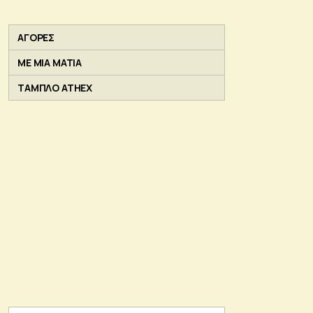
ΑΓΟΡΕΣ
ΜΕ ΜΙΑ ΜΑΤΙΑ
ΤΑΜΠΛΟ ATHEX