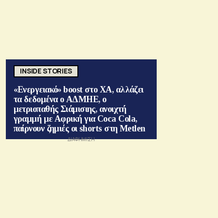
INSIDE STORIES
«Ενεργειακό» boost στο ΧΑ, αλλάζει
τα δεδομένα ο ΑΔΜΗΕ, ο
μετριοπαθής Σιάμισιης, ανοιχτή
γραμμή με Αφρική για Coca Cola,
παίρνουν ζημιές οι shorts στη Metlen