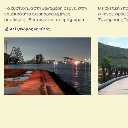
Το δυστύχημα στη Βαλτιμόρη φέρνει στην
Με σχετική Υπ
επικαιρότητα τις απαρχαιωμένες
ο Κανονισμός 
υποδομές – Επιταχύνεται το πρόγραμμα
Συντήρησης Γε
επενδύσεων $1,2 τρισ. του Μπάιντεν
και η Διοικητι
Αλέξανδρος Καψύλης