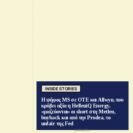
INSIDE STORIES
Η ψήφος MS σε ΟΤΕ και Allwyn, που
κρύβει αξία η HelleniQ Energy,
«μαζεύονται» οι short στη Metlen,
buyback και από την Prodea, το
unfair της Fed