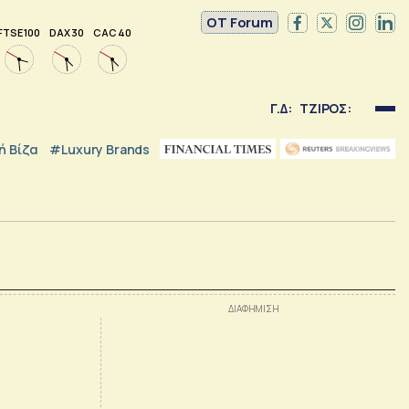
OT Forum
FTSE 100
DAX 30
CAC 40
Γ.Δ:
ΤΖΙΡΟΣ:
 Βίζα
#luxury Brands