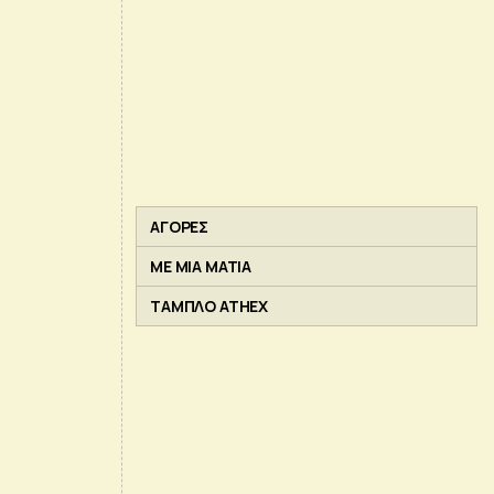
ΑΓΟΡΕΣ
ΜΕ ΜΙΑ ΜΑΤΙΑ
ΤΑΜΠΛΟ ATHEX