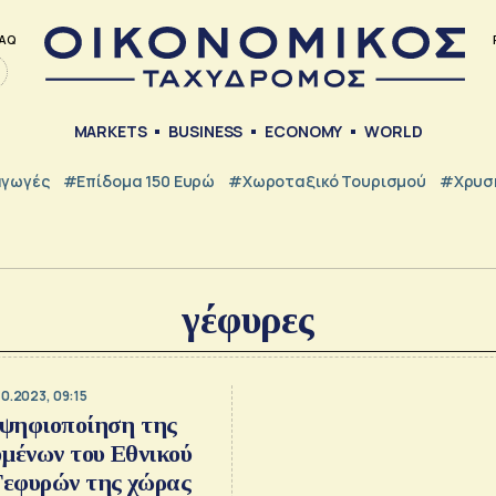
AQ
MARKETS
BUSINESS
ECONOMY
WORLD
γωγές
#Επίδομα 150 Ευρώ
#Χωροταξικό Τουρισμού
#Χρυσή
γέφυρες
10.2023, 09:15
 ψηφιοποίηση της
μένων του Εθνικού
εφυρών της χώρας