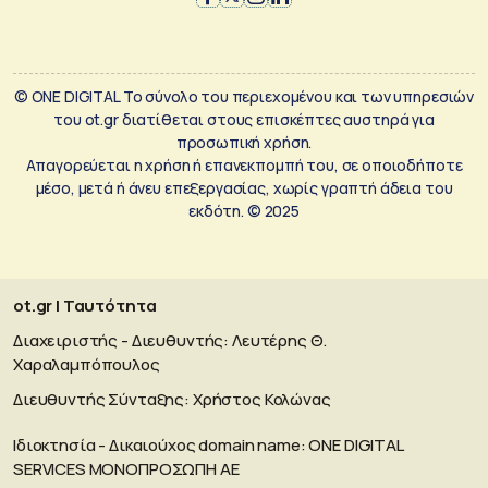
© ONE DIGITAL Το σύνολο του περιεχομένου και των υπηρεσιών
του ot.gr διατίθεται στους επισκέπτες αυστηρά για
προσωπική χρήση.
Απαγορεύεται η χρήση ή επανεκπομπή του, σε οποιοδήποτε
μέσο, μετά ή άνευ επεξεργασίας, χωρίς γραπτή άδεια του
εκδότη. © 2025
ot.gr | Ταυτότητα
Διαχειριστής - Διευθυντής: Λευτέρης Θ.
Χαραλαμπόπουλος
Διευθυντής Σύνταξης: Χρήστος Κολώνας
Ιδιοκτησία - Δικαιούχος domain name: ΟΝΕ DIGITAL
SERVICES MONOΠΡΟΣΩΠΗ ΑΕ