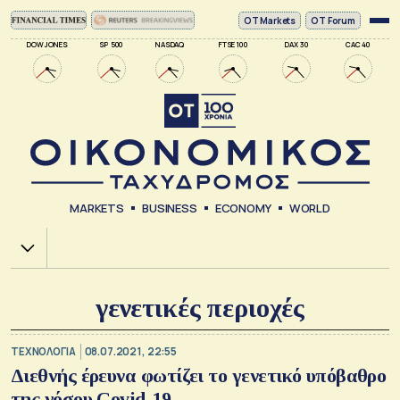
ΟΤ Markets
OT Forum
DOW JONES
SP 500
NASDAQ
FTSE 100
DAX 30
CAC 40
MARKETS
BUSINESS
ECONOMY
WORLD
Χ.Α.
γενετικές περιοχές
ΤΕΧΝΟΛΟΓΙΑ
08.07.2021, 22:55
Διεθνής έρευνα φωτίζει το γενετικό υπόβαθρο
της νόσου Covid-19