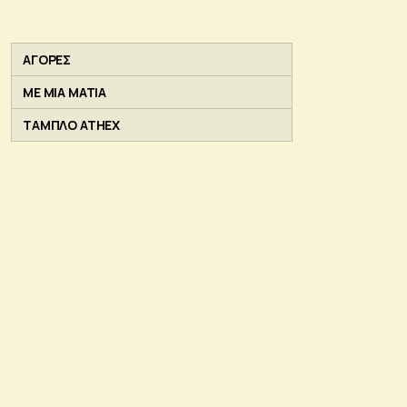
ΑΓΟΡΕΣ
ΜΕ ΜΙΑ ΜΑΤΙΑ
ΤΑΜΠΛΟ ATHEX