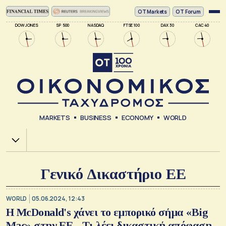
ΟΤ Markets
OT Forum
DOW JONES
SP 500
NASDAQ
FTSE 100
DAX 30
CAC 40
MARKETS
BUSINESS
ECONOMY
WORLD
Χ.Α.
Γενικό Δικαστήριο ΕΕ
WORLD
05.06.2024, 12:43
H McDonald's χάνει το εμπορικό σήμα «Big
Mac» στην ΕΕ - Τι λέει δικαστική απόφαση