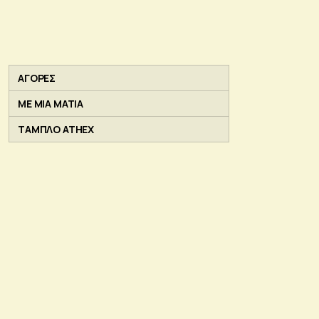
ΑΓΟΡΕΣ
ΜΕ ΜΙΑ ΜΑΤΙΑ
ΤΑΜΠΛΟ ATHEX