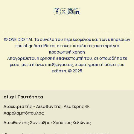
© ONE DIGITAL Το σύνολο του περιεχομένου και των υπηρεσιών
του ot.gr διατίθεται στους επισκέπτες αυστηρά για
προσωπική χρήση.
Απαγορεύεται η χρήση ή επανεκπομπή του, σε οποιοδήποτε
μέσο, μετά ή άνευ επεξεργασίας, χωρίς γραπτή άδεια του
εκδότη. © 2025
ot.gr | Ταυτότητα
Διαχειριστής - Διευθυντής: Λευτέρης Θ.
Χαραλαμπόπουλος
Διευθυντής Σύνταξης: Χρήστος Κολώνας