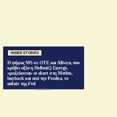
INSIDE STORIES
Η ψήφος MS σε ΟΤΕ και Allwyn, που
κρύβει αξία η HelleniQ Energy,
«μαζεύονται» οι short στη Metlen,
buyback και από την Prodea, το
unfair της Fed