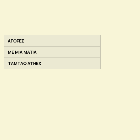
ΑΓΟΡΕΣ
ΜΕ ΜΙΑ ΜΑΤΙΑ
ΤΑΜΠΛΟ ATHEX