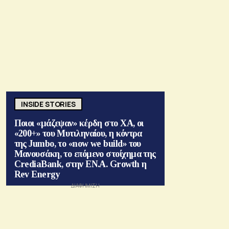
INSIDE STORIES
Ποιοι «μάζεψαν» κέρδη στο ΧΑ, οι
«200+» του Μυτιληναίου, η κόντρα
της Jumbo, το «now we build» του
Μανουσάκη, το επόμενο στοίχημα της
CrediaBank, στην ΕΝ.Α. Growth η
Rev Energy