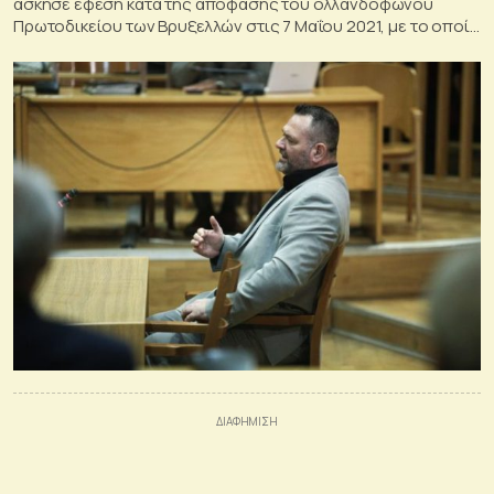
άσκησε έφεση κατά της απόφασης του ολλανδόφωνου
Πρωτοδικείου των Βρυξελλών στις 7 Μαΐου 2021, με το οποίο
κήρυξε εκτελεστό το ευρωπαϊκό ένταλμα σύλληψής του