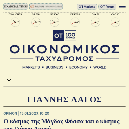
ΟΤ Markets
OT Forum
DOW JONES
SP 500
NASDAQ
FTSE 100
DAX 30
CAC 40
MARKETS
BUSINESS
ECONOMY
WORLD
Χ.Α.
ΓΙΑΝΝΗΣ ΛΑΓΟΣ
OPINION
15.01.2023, 10:20
Ο κόσμος της Μάγδας Φύσσα και ο κόσμος
του Γιάννη Λαγού