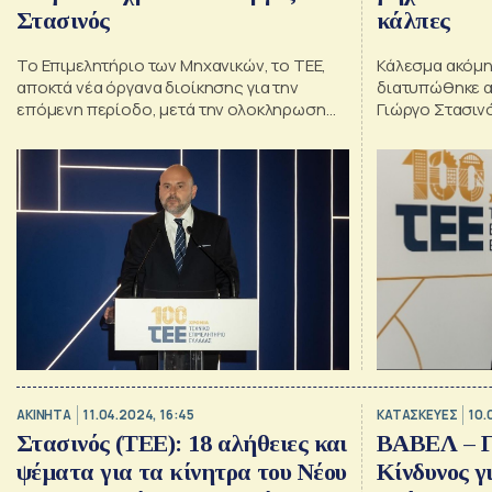
Στασινός
κάλπες
Το Επιμελητήριο των Μηχανικών, το ΤΕΕ,
Κάλεσμα ακόμη
αποκτά νέα όργανα διοίκησης για την
διατυπώθηκε α
επόμενη περίοδο, μετά την ολοκληρωση
Γιώργο Στασιν
των εκλογών
ΑΚΙΝΗΤΑ
11.04.2024, 16:45
ΚΑΤΑΣΚΕΥΕΣ
10.
Στασινός (ΤΕΕ): 18 αλήθειες και
ΒΑΒΕΛ – Γ.
ψέματα για τα κίνητρα του Νέου
Κίνδυνος γ