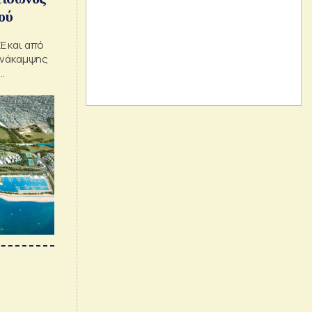
ού
Ε και από
 Ανάκαμψης
ερε ο
δύσεων
αρξη του
 GREECE