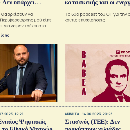
 Δεν υπάρχει
κατασκευής και οι ενερ
σμός για τη
επιλογές της χώρας – Ο
ή θα αρχίσουν να
To 60ο podcast του ΟΤ για την 
 τους
Στασινός στη Βαβέλ
«Περιφερειάρχης μού είπε
και τις επιχειρήσεις
ι για να μην τρέχει στα
πίδης
07.2023, 12:21
ΑΚΙΝΗΤΑ
14.06.2023, 20:28
Ενιαίος Ψηφιακός
Στασινός (ΤΕΕ): Δεν
ι το Εθνικό Μητρώο
προκύπτουν χιλιάδες