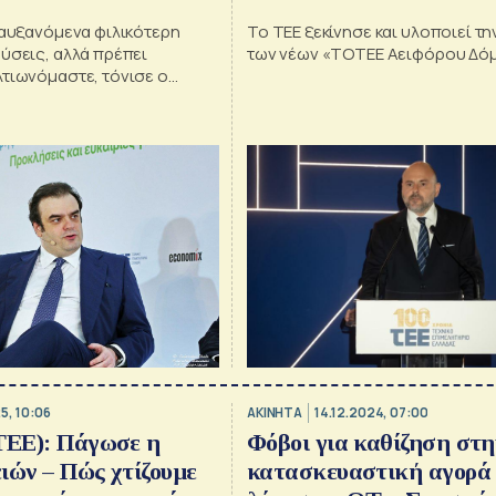
 αυξανόμενα φιλικότερη
Το ΤΕΕ ξεκίνησε και υλοποιεί τη
ύσεις, αλλά πρέπει
των νέων «ΤΟΤΕΕ Αειφόρου Δό
λτιωνόμαστε, τόνισε ο
ρακάκης
5, 10:06
ΑΚΙΝΗΤΑ
14.12.2024, 07:00
ΤΕΕ): Πάγωσε η
Φόβοι για καθίζηση στη
ιών – Πώς χτίζουμε
κατασκευαστική αγορά 