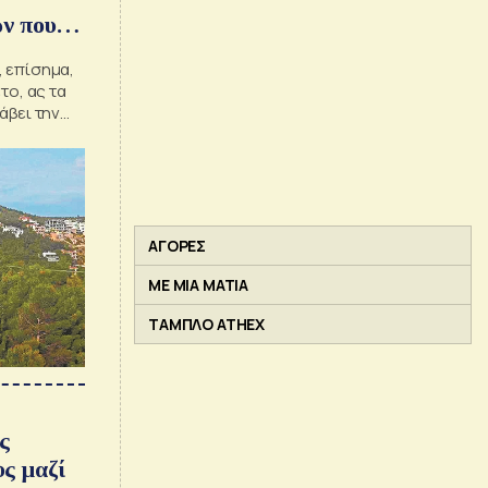
ν που
, επίσημα,
το, ας τα
άβει την
ΑΓΟΡΕΣ
ΜΕ ΜΙΑ ΜΑΤΙΑ
ΤΑΜΠΛΟ ATHEX
ς
υς μαζί