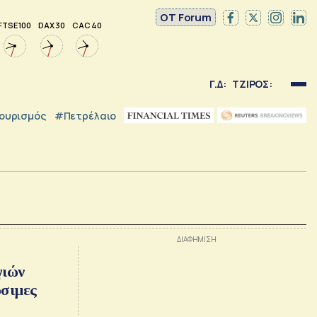
OT Forum
FTSE 100
DAX 30
CAC 40
Γ.Δ:
ΤΖΙΡΟΣ:
ουρισμός
#Πετρέλαιο
γιών
ώσιμες