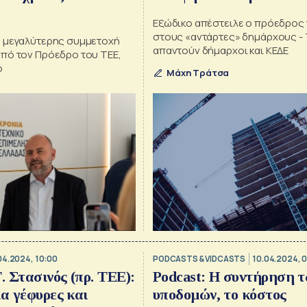
Εξώδικο απέστειλε ο πρόεδρος 
στους «αντάρτες» δημάρχους - 
 μεγαλύτερης συμμετοχή
απαντούν δήμαρχοι και ΚΕΔΕ
πό τον Πρόεδρο του ΤΕΕ,
ό
Μάχη Τράτσα
04.2024, 10:00
PODCASTS & VIDCASTS
10.04.2024, 0
 Στασινός (πρ. ΤΕΕ):
Podcast: Η συντήρηση 
ια γέφυρες και
υποδομών, το κόστος