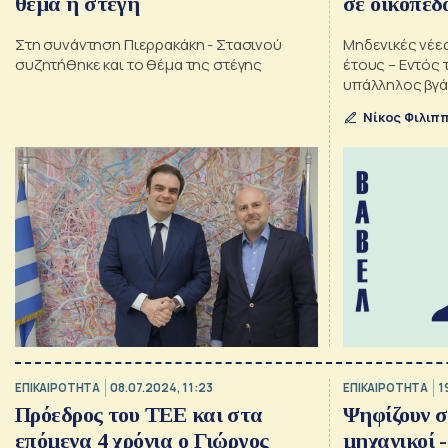
θέμα η στέγη
σε οικόπεδ
Στη συνάντηση Πιερρακάκη - Στασινού
Μηδενικές νέες
συζητήθηκε και το θέμα της στέγης
έτους – Εντός 
υπάλληλος βγάζ
Νίκος Φιλιπ
ΕΠΙΚΑΙΡΟΤΗΤΑ
08.07.2024, 11:23
ΕΠΙΚΑΙΡΟΤΗΤΑ
1
Πρόεδρος του ΤΕΕ και στα
Ψηφίζουν σ
επόμενα 4 χρόνια ο Γιώργος
μηχανικοί -