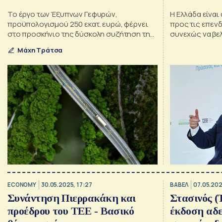
Το έργο των Έξυπνων Γεφυρών,
Η Ελλάδα είναι
προϋπολογισμού 250 εκατ. ευρώ, φέρνει
προς τις επενδ
στο προσκήνιο της δύσκολη συζήτηση της
συνεχώς να βε
συντήρησής τους.
Κυριάκος Πιερ
Μάχη Τράτσα
ECONOMY
30.05.2025, 17:27
ΒΑΒΕΛ
07.05.202
Συνάντηση Πιερρακάκη και
Στασινός (
προέδρου του ΤΕΕ - Βασικό
έκδοση αδε