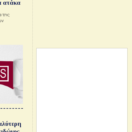
α ατάκα
α της
ων
αλύτερη
ειδώνος