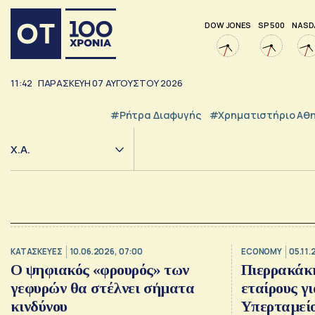
DOW JONES
SP 500
NASD
11:42
ΠΑΡΑΣΚΕΥΗ
07
ΑΥΓΟΥΣΤΟΥ
2026
#ρήτρα Διαφυγής
#Χρηματιστήριο Αθ
Χ.Α.
ΚΑΤΑΣΚΕΥΕΣ
10.06.2026, 07:00
ECONOMY
05.11.
Ο ψηφιακός «φρουρός» των
Πιερρακάκ
γεφυρών θα στέλνει σήματα
εταίρους γι
κινδύνου
Υπερταμεί