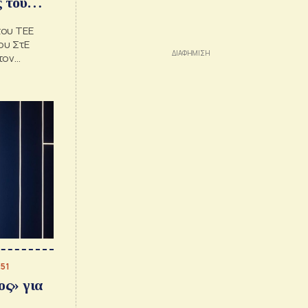
 του
του ΤΕΕ
ου ΣτΕ
τον
:51
ος» για