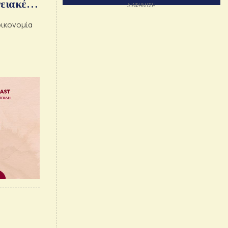
γειακές
 Γιώργος
οικονομία