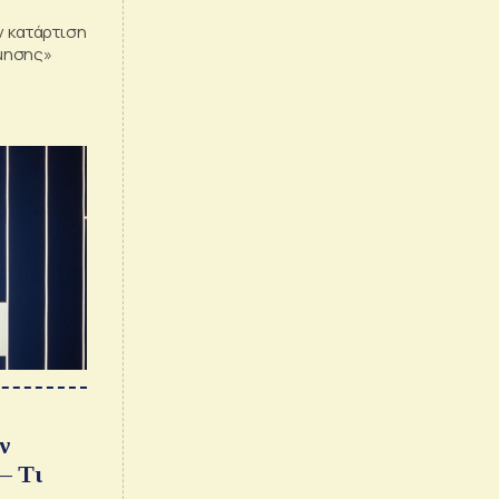
ν κατάρτιση
μησης»
ν
– Τι