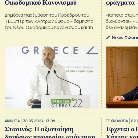
Οικοδομικού Κανονισμού
φράγματα -
προϋπολογι
Δημόσια παρέμβαση του Προέδρου του
«Κάποια στιγμ
συντήρησή
ΤΕΕ υπέρ των κινήτρων ύψους – δόμησης
διαλύονται» - 
του Νέου Οικοδομικού Κανονισμού και την
δεν αναλαμβάνε
εφαρμογή της νομιμότητας από τους
δικαστήρια»
Νίκος Φιλιπ
δήμους
ΑΚΙΝΗΤΑ
30.03.2024, 13:09
ΤΕΧΝΟΛΟΓΙΑ
02.
Στασινός: H αξιοποίηση
Έρχεται ο 
δημόσιας περιουσίας απάντηση
Χάρτης κα