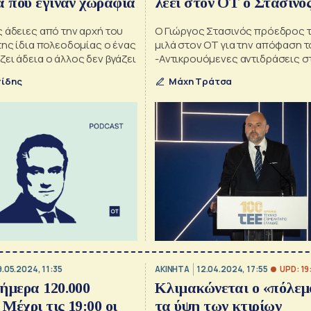
α που έγιναν χωράφια
λέει στον ΟΤ ο Στασινός
ΤΕΕ
 άδειες από την αρχή του
Ο Γιώργος Στασινός πρόεδρος 
της ίδια πολεοδομίας ο ένας
μιλά στον ΟΤ για την απόφαση τ
ει άδεια ο άλλος δεν βγάζει
-Αντικρουόμενες αντιδράσεις σ
απόηχο της απόφασης
πίδης
Μάχη Τράτσα
UPD: 19
9.05.2024, 11:35
ΑΚΙΝΗΤΑ
12.04.2024, 17:55
ήμερα 120.000
Κλιμακώνεται ο «πόλεμ
 Μέχρι τις 19:00 οι
τα ύψη των κτιρίων