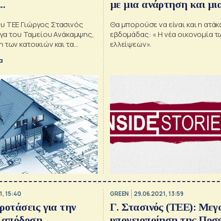
..
με μια ανάρτηση και μι
υ ΤΕΕ Γιώργος Στασινός
Θα μπορούσε να είναι και η ατάκ
έργα του Ταμείου Ανάκαμψης,
εβδομάδας: « Η νέα οικονομία τ
 των κατοικιών και τα
ελλείψεων».
υ κατασκευαστικού τομέα -
α
ρκετούς μάστορες και
οικοδομή».
1, 15:40
GREEN
29.06.2021, 13:59
ροτάσεις για την
Γ. Στασινός (ΤΕΕ): Μεγ
ή απόδοση
υπογειοποίηση της Ποσ