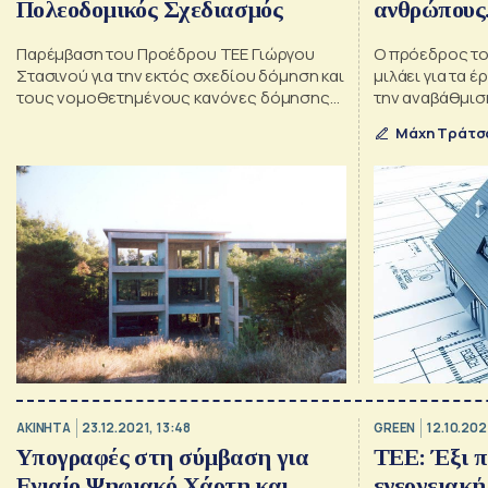
Πολεοδομικός Σχεδιασμός
ανθρώπους.
Παρέμβαση του Προέδρου ΤΕΕ Γιώργου
Ο πρόεδρος το
Στασινού για την εκτός σχεδίου δόμηση και
μιλάει για τα 
τους νομοθετημένους κανόνες δόμησης
την αναβάθμιση
του ΝΟΚ
προβλήματα το
Μάχη Τράτσ
«Δεν έχουμε α
τεχνίτες στην 
ΑΚΙΝΗΤΑ
23.12.2021, 13:48
GREEN
12.10.202
Υπογραφές στη σύμβαση για
ΤΕΕ: Έξι π
Ενιαίο Ψηφιακό Χάρτη και
ενεργειακ