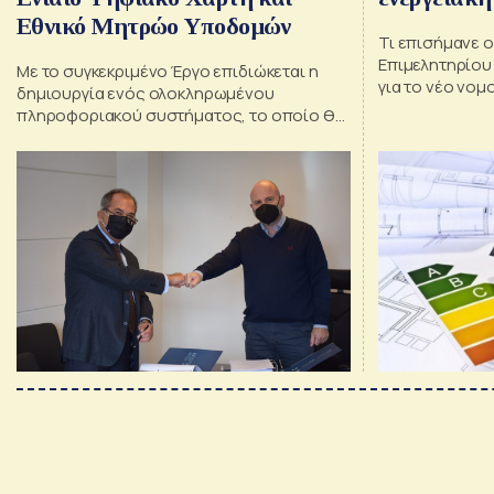
Εθνικό Μητρώο Υποδομών
Τι επισήμανε 
Επιμελητηρίου
Με το συγκεκριμένο Έργο επιδιώκεται η
για το νέο νομ
δημιουργία ενός ολοκληρωμένου
πληροφοριακού συστήματος, το οποίο θα
συγκεντρώνει, συστηματοποιεί και
ενσωματώνει ψηφιακή γεωχωρική
πληροφορία που τηρείται από
διαφορετικούς φορείς της δημόσιας
διοίκησης και ηλεκτρονικής διακυβέρνησης