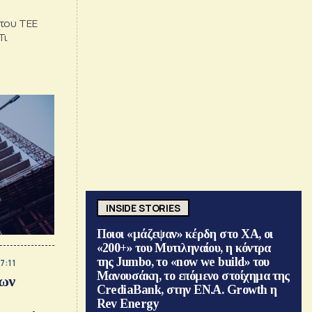
του ΤΕΕ
Τι
INSIDE STORIES
Ποιοι «μάζεψαν» κέρδη στο ΧΑ, οι
«200+» του Μυτιληναίου, η κόντρα
της Jumbo, το «now we build» του
7:11
Μανουσάκη, το επόμενο στοίχημα της
των
CrediaBank, στην ΕΝ.Α. Growth η
Rev Energy