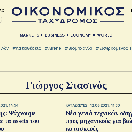
AQ
MARKETS
BUSINESS
ECONOMY
WORLD
ηνών
#Καταθέσεις
#Airbnb
#Βιομηχανία
#εισερχόμενος Τ
Γιώργος Στασινός
2025, 14:54
ΚΑΤΑΣΚΕΥΕΣ
12.09.2025, 11:30
ης: Ψάχνουμε
Νέα γενιά τεχνικών οδη
α τα assets του
προς μηχανικούς για βι
ου
κατασκευές