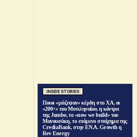
INSIDE STORIES
Ποιοι «μάζεψαν» κέρδη στο ΧΑ, οι
«200+» του Μυτιληναίου, η κόντρα
της Jumbo, το «now we build» του
Μανουσάκη, το επόμενο στοίχημα της
CrediaBank, στην ΕΝ.Α. Growth η
Rev Energy