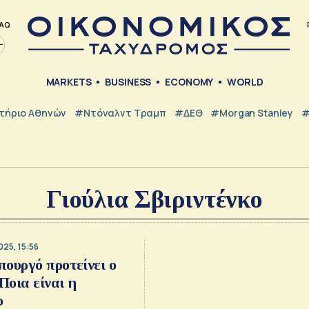
AQ
MARKETS
BUSINESS
ECONOMY
WORLD
τήριο Αθηνών
#Ντόναλντ Τραμπ
#ΔΕΘ
#Morgan Stanley
#
Γιούλια Σβιριντένκο
025, 15:56
ουργό προτείνει ο
Ποια είναι η
ο