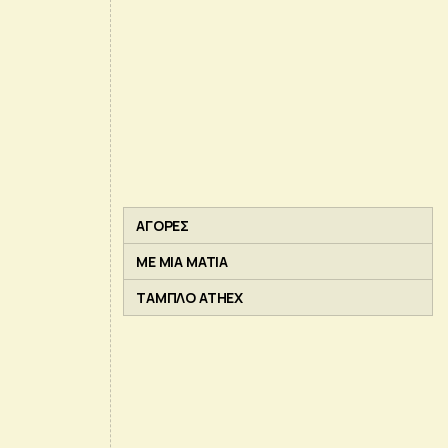
ΑΓΟΡΕΣ
ΜΕ ΜΙΑ ΜΑΤΙΑ
ΤΑΜΠΛΟ ATHEX