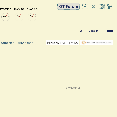
OT Forum
FTSE 100
DAX 30
CAC 40
Γ.Δ:
ΤΖΙΡΟΣ:
Amazon
#Metlen