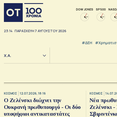
DOW JONES
SP 500
NASD
23:14
ΠΑΡΑΣΚΕΥΉ
7
ΑΥΓΟΎΣΤΟΥ
2026
#ΔΕΗ
#Χρηματισ
Χ.Α.
ΚΟΣΜΟΣ
12.07.2026, 18:16
ΚΟΣΜΟΣ
14.07.2
Ο Ζελένσκι διώχνει την
Νέα πρωθυπ
Ουκρανή πρωθυπουργό - Οι δύο
Ζελένσκι - 
υποψήφιοι αντικαταστάτες
Σβιριντένκ