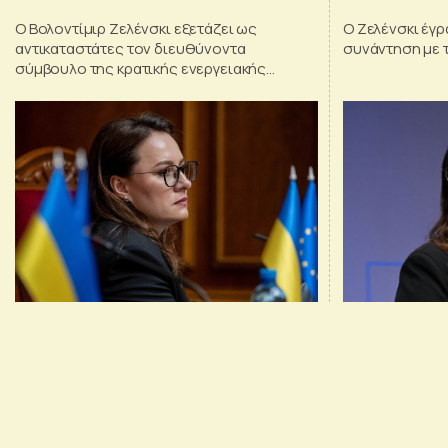
Ο Βολοντίμιρ Ζελένσκι εξετάζει ως
Ο Ζελένσκι έγρ
αντικαταστάτες τον διευθύνοντα
συνάντηση με 
σύμβουλο της κρατικής ενεργειακής
εταιρείας Naftogaz, Σέρχιι Κορέτσκι, και
τον πρώην πρωθυπουργό και νυν υπουργό
Ενέργειας, Ντένις Σμιχάλ