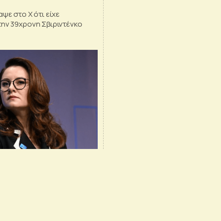
αψε στο X ότι είχε
την 39χρονη Σβιριντένκο