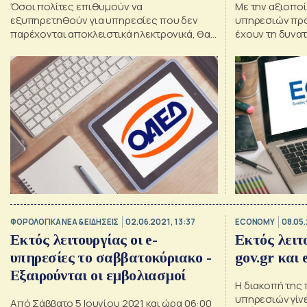
Όσοι πολίτες επιθυμούν να
Με την αξιοπο
εξυπηρετηθούν για υπηρεσίες που δεν
υπηρεσιών προ
παρέχονται αποκλειστικά ηλεκτρονικά, θα
έχουν τη δυνατ
πρέπει να υποβάλλουν σχετικό αίτημα για
θέματα σχετικά
ραντεβού
ΦΟΡΟΛΟΓΙΚΑ ΝΕΑ & EΙΔΗΣΕΙΣ
02.06.2021, 13:37
ECONOMY
08.05.
Εκτός λειτουργίας οι e-
Εκτός λειτ
υπηρεσίες το σαββατοκύριακο -
gov.gr και
Εξαιρούνται οι εμβολιασμοί
Η διακοπή της
υπηρεσιών γίν
Από Σάββατο 5 Ιουνίου 2021 και ώρα 06:00