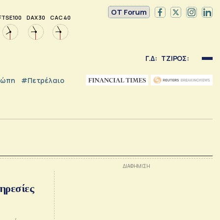
OT Forum
FTSE 100
DAX 30
CAC 40
Γ.Δ:
ΤΖΙΡΟΣ:
ρώπη
#Πετρέλαιο
ηρεσίες