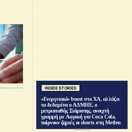
.
INSIDE STORIES
«Ενεργειακό» boost στο ΧΑ, αλλάζει
τα δεδομένα ο ΑΔΜΗΕ, ο
μετριοπαθής Σιάμισιης, ανοιχτή
γραμμή με Αφρική για Coca Cola,
παίρνουν ζημιές οι shorts στη Metlen