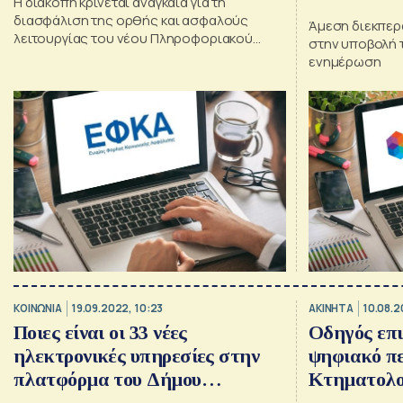
Η διακοπή κρίνεται αναγκαία για τη
διασφάλιση της ορθής και ασφαλούς
Άμεση διεκπερ
λειτουργίας του νέου Πληροφοριακού
στην υποβολή 
Συστήματος του e-ΕΦΚΑ
ενημέρωση
ΚΟΙΝΩΝΙΑ
19.09.2022, 10:23
ΑΚΙΝΗΤΑ
10.08.2
Ποιες είναι οι 33 νέες
Oδηγός επι
ηλεκτρονικές υπηρεσίες στην
ψηφιακό πε
πλατφόρμα του Δήμου
Κτηματολο
Αθηναίων