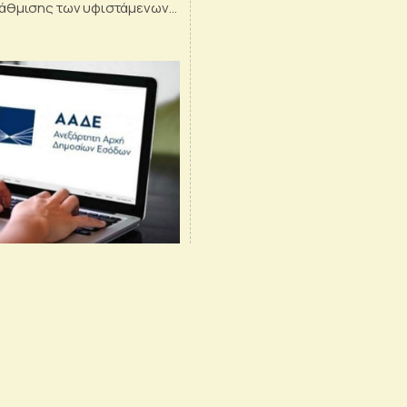
άθμισης των υφιστάμενων
ύγχρονες εκδόσεις και
age για την κάλυψη της
νόμενης ζήτησης