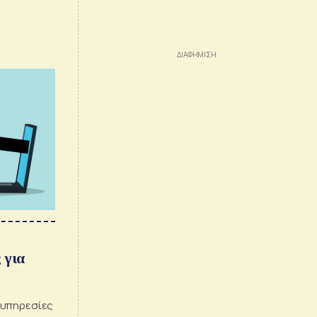
 για
 υπηρεσίες