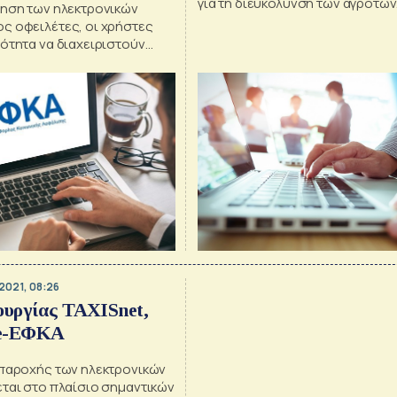
για τη διευκόλυνση των αγροτών
ίηση των ηλεκτρονικών
ς οφειλέτες, οι χρήστες
ότητα να διαχειριστούν
 με τις οφειλές τους
2021, 08:26
ουργίας TAXISnet,
 e-ΕΦΚΑ
 παροχής των ηλεκτρονικών
εται στο πλαίσιο σημαντικών