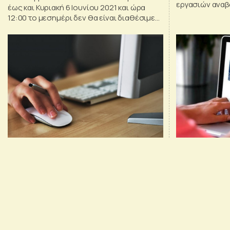
εργασιών αναβ
έως και Κυριακή 6 Ιουνίου 2021 και ώρα
υποδομών σε σ
12:00 το μεσημέρι δεν θα είναι διαθέσιμες
υποδομές stor
οι ηλεκτρονικές υπηρεσίες που παρέχει η
συνεχώς αυξα
ΓΓΠΣΔΔ μέσω των υποδομών της.