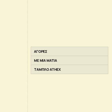
ΑΓΟΡΕΣ
ΜΕ ΜΙΑ ΜΑΤΙΑ
ΤΑΜΠΛΟ ATHEX