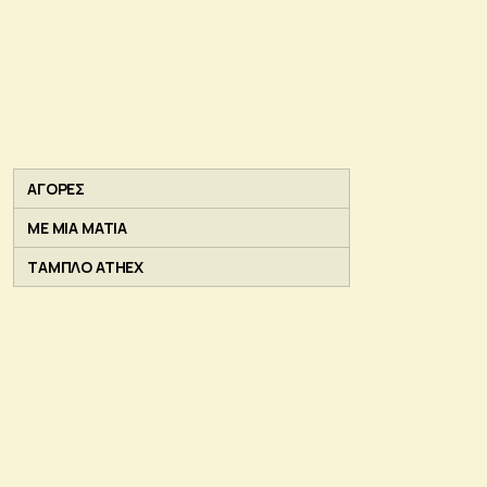
ΑΓΟΡΕΣ
ΜΕ ΜΙΑ ΜΑΤΙΑ
ΤΑΜΠΛΟ ATHEX