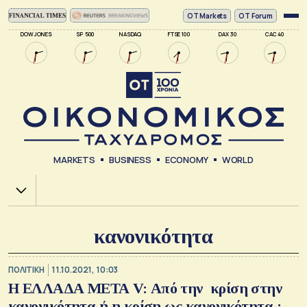
ΟΤ Markets
OT Forum
DOW JONES
SP 500
NASDAQ
FTSE 100
DAX 30
CAC 40
MARKETS
BUSINESS
ECONOMY
WORLD
Χ.Α.
κανονικότητα
ΠΟΛΙΤΙΚΗ
11.10.2021, 10:03
Η ΕΛΛΑΔΑ ΜΕΤΑ V: Από την κρίση στην
κανονικότητα ή η κρίση ως κανονικότητα ;