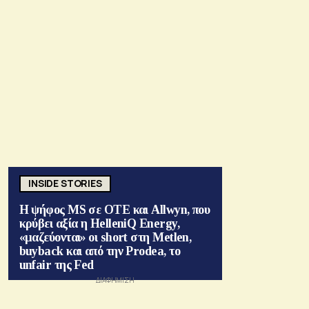
INSIDE STORIES
Η ψήφος MS σε ΟΤΕ και Allwyn, που
κρύβει αξία η HelleniQ Energy,
«μαζεύονται» οι short στη Metlen,
buyback και από την Prodea, το
unfair της Fed