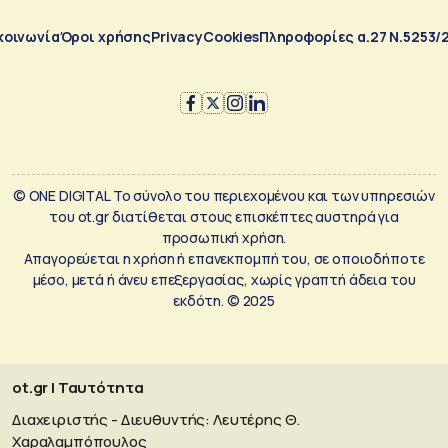
κοινωνία
Όροι χρήσης
Privacy
Cookies
Πληροφορίες α.27 Ν.5253/
© ONE DIGITAL Το σύνολο του περιεχομένου και των υπηρεσιών
του ot.gr διατίθεται στους επισκέπτες αυστηρά για
προσωπική χρήση.
Απαγορεύεται η χρήση ή επανεκπομπή του, σε οποιοδήποτε
μέσο, μετά ή άνευ επεξεργασίας, χωρίς γραπτή άδεια του
εκδότη. © 2025
ot.gr | Ταυτότητα
Διαχειριστής - Διευθυντής: Λευτέρης Θ.
Χαραλαμπόπουλος