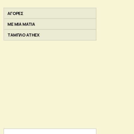
ΑΓΟΡΕΣ
ΜΕ ΜΙΑ ΜΑΤΙΑ
ΤΑΜΠΛΟ ATHEX