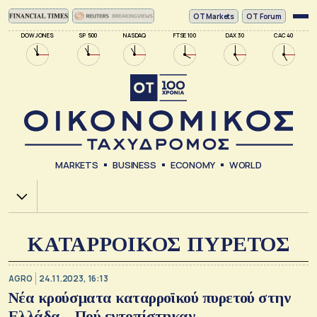
ΟΤ Markets
OT Forum
DOW JONES
SP 500
NASDAQ
FTSE 100
DAX 30
CAC 40
MARKETS
BUSINESS
ECONOMY
WORLD
Χ.Α.
ΚΑΤΑΡΡΟΙΚΟΣ ΠΥΡΕΤΟΣ
AGRO
24.11.2023, 16:13
Νέα κρούσματα καταρροϊκού πυρετού στην
Ελλάδα – Πού εντοπίστηκαν