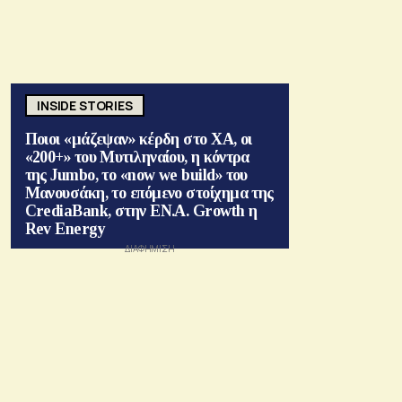
INSIDE STORIES
Ποιοι «μάζεψαν» κέρδη στο ΧΑ, οι
«200+» του Μυτιληναίου, η κόντρα
της Jumbo, το «now we build» του
Μανουσάκη, το επόμενο στοίχημα της
CrediaBank, στην ΕΝ.Α. Growth η
Rev Energy