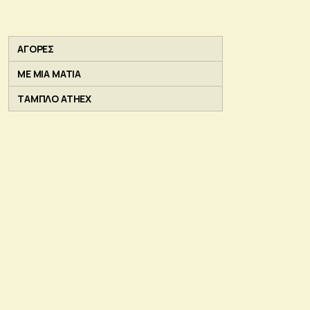
ΑΓΟΡΕΣ
ΜΕ ΜΙΑ ΜΑΤΙΑ
ΤΑΜΠΛΟ ATHEX