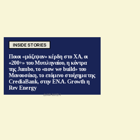
INSIDE STORIES
Ποιοι «μάζεψαν» κέρδη στο ΧΑ, οι
«200+» του Μυτιληναίου, η κόντρα
της Jumbo, το «now we build» του
Μανουσάκη, το επόμενο στοίχημα της
CrediaBank, στην ΕΝ.Α. Growth η
Rev Energy