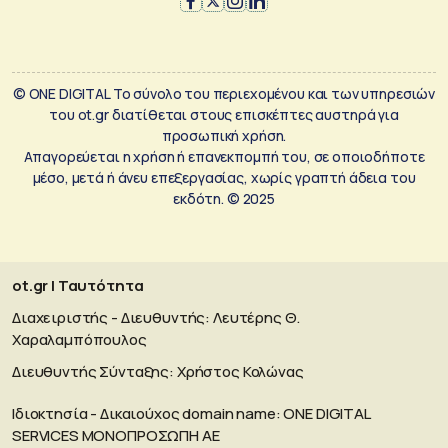
© ONE DIGITAL Το σύνολο του περιεχομένου και των υπηρεσιών
του ot.gr διατίθεται στους επισκέπτες αυστηρά για
προσωπική χρήση.
Απαγορεύεται η χρήση ή επανεκπομπή του, σε οποιοδήποτε
μέσο, μετά ή άνευ επεξεργασίας, χωρίς γραπτή άδεια του
εκδότη. © 2025
ot.gr | Ταυτότητα
Διαχειριστής - Διευθυντής: Λευτέρης Θ.
Χαραλαμπόπουλος
Διευθυντής Σύνταξης: Χρήστος Κολώνας
Ιδιοκτησία - Δικαιούχος domain name: ΟΝΕ DIGITAL
SERVICES MONOΠΡΟΣΩΠΗ ΑΕ