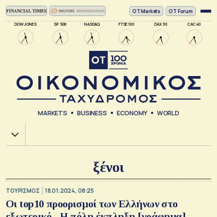
ΟΤ Markets
OT Forum
DOW JONES
SP 500
NASDAQ
FTSE 100
DAX 30
CAC 40
MARKETS
BUSINESS
ECONOMY
WORLD
Χ.Α.
ξένοι
ΤΟΥΡΙΣΜΟΣ
18.01.2024, 08:25
Οι top10 προορισμοί των Ελλήνων στο
εξωτερικό - Η πόλη έκπληξη [γράφημα]