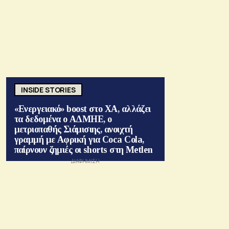
INSIDE STORIES
«Ενεργειακό» boost στο ΧΑ, αλλάζει
τα δεδομένα ο ΑΔΜΗΕ, ο
μετριοπαθής Σιάμισιης, ανοιχτή
γραμμή με Αφρική για Coca Cola,
παίρνουν ζημιές οι shorts στη Metlen