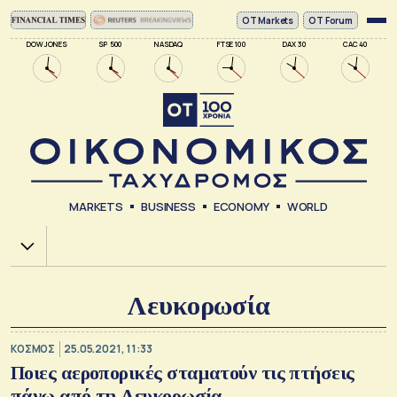
ΟΤ Markets
OT Forum
DOW JONES
SP 500
NASDAQ
FTSE 100
DAX 30
CAC 40
MARKETS
BUSINESS
ECONOMY
WORLD
Χ.Α.
Λευκορωσία
ΚΟΣΜΟΣ
25.05.2021, 11:33
Ποιες αεροπορικές σταματούν τις πτήσεις
πάνω από τη Λευκορωσία