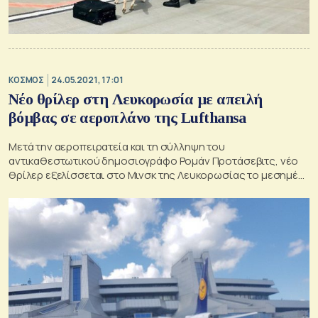
ΚΟΣΜΟΣ
24.05.2021, 17:01
Νέο θρίλερ στη Λευκορωσία με απειλή
βόμβας σε αεροπλάνο της Lufthansa
Μετά την αεροπειρατεία και τη σύλληψη του
αντικαθεστωτικού δημοσιογράφο Ρομάν Προτάσεβιτς, νέο
θρίλερ εξελίσσεται στο Μινσκ της Λευκορωσίας το μεσημέρι
της Δευτέρα, αυτή τη φορά με αεροπλάνο της Lufthansa