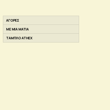
ΑΓΟΡΕΣ
ΜΕ ΜΙΑ ΜΑΤΙΑ
ΤΑΜΠΛΟ ATHEX