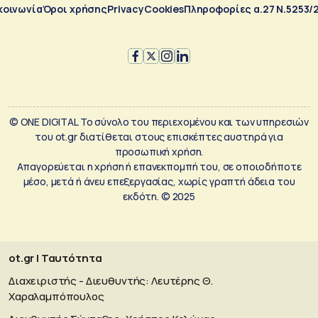
κοινωνία
Όροι χρήσης
Privacy
Cookies
Πληροφορίες α.27 Ν.5253/
© ONE DIGITAL Το σύνολο του περιεχομένου και των υπηρεσιών
του ot.gr διατίθεται στους επισκέπτες αυστηρά για
προσωπική χρήση.
Απαγορεύεται η χρήση ή επανεκπομπή του, σε οποιοδήποτε
μέσο, μετά ή άνευ επεξεργασίας, χωρίς γραπτή άδεια του
εκδότη. © 2025
ot.gr | Ταυτότητα
Διαχειριστής - Διευθυντής: Λευτέρης Θ.
Χαραλαμπόπουλος