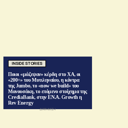
INSIDE STORIES
Ποιοι «μάζεψαν» κέρδη στο ΧΑ, οι
«200+» του Μυτιληναίου, η κόντρα
της Jumbo, το «now we build» του
Μανουσάκη, το επόμενο στοίχημα της
CrediaBank, στην ΕΝ.Α. Growth η
Rev Energy