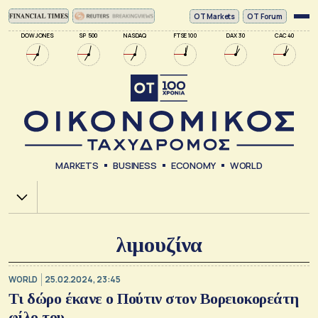
ΟΤ Markets
OT Forum
DOW JONES
SP 500
NASDAQ
FTSE 100
DAX 30
CAC 40
MARKETS
BUSINESS
ECONOMY
WORLD
Χ.Α.
λιμουζίνα
WORLD
25.02.2024, 23:45
Τι δώρο έκανε ο Πούτιν στον Βορειοκορεάτη
φίλο του