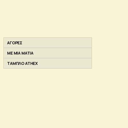
ΑΓΟΡΕΣ
ΜΕ ΜΙΑ ΜΑΤΙΑ
ΤΑΜΠΛΟ ATHEX