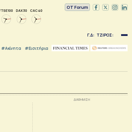
OT Forum
FTSE 100
DAX 30
CAC 40
Γ.Δ:
ΤΖΙΡΟΣ:
#Ακίνητα
#εισιτήρια