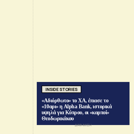
INSIDE STORIES
«Αδιόρθωτο» το ΧΑ, έπιασε το
«10αρι» η Alpha Bank, ιστορικά
υψηλά για Κύπρου, οι «καρποί»
Θεοδωρικάκου