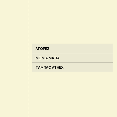
ΑΓΟΡΕΣ
ΜΕ ΜΙΑ ΜΑΤΙΑ
ΤΑΜΠΛΟ ATHEX