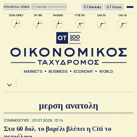
ΟΤ Markets
OT Forum
DOW JONES
SP 500
NASDAQ
FTSE 100
DAX 30
CAC 40
MARKETS
BUSINESS
ECONOMY
WORLD
Χ.Α.
μερση ανατολη
COMMODITIES
03.07.2026, 13:14
Στα 60 δολ. το βαρέλι βλέπει η Citi το
πετρέλαιο