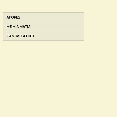
ΑΓΟΡΕΣ
ΜΕ ΜΙΑ ΜΑΤΙΑ
ΤΑΜΠΛΟ ATHEX