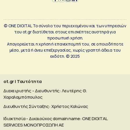
© ONE DIGITAL Το σύνολο του περιεχομένου και των υπηρεσιών
του ot.gr διατίθεται στους επισκέπτες αυστηρά για
προσωπική χρήση.
Απαγορεύεται η χρήση ή επανεκπομπή του, σε οποιοδήποτε
μέσο, μετά ή άνευ επεξεργασίας, χωρίς γραπτή άδεια του
εκδότη. © 2025
ot.gr | Ταυτότητα
Διαχειριστής - Διευθυντής: Λευτέρης Θ.
Χαραλαμπόπουλος
Διευθυντής Σύνταξης: Χρήστος Κολώνας
Ιδιοκτησία - Δικαιούχος domain name: ΟΝΕ DIGITAL
SERVICES MONOΠΡΟΣΩΠΗ ΑΕ