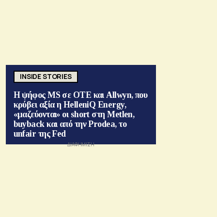
INSIDE STORIES
Η ψήφος MS σε ΟΤΕ και Allwyn, που
κρύβει αξία η HelleniQ Energy,
«μαζεύονται» οι short στη Metlen,
buyback και από την Prodea, το
unfair της Fed