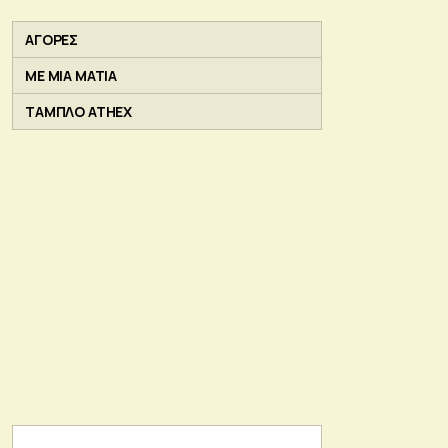
ΑΓΟΡΕΣ
ΜΕ ΜΙΑ ΜΑΤΙΑ
ΤΑΜΠΛΟ ATHEX