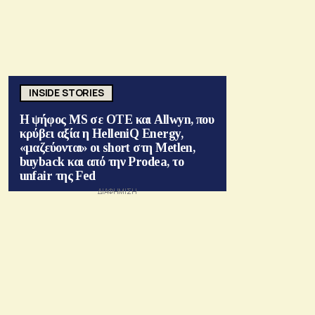
INSIDE STORIES
Η ψήφος MS σε ΟΤΕ και Allwyn, που
κρύβει αξία η HelleniQ Energy,
«μαζεύονται» οι short στη Metlen,
buyback και από την Prodea, το
unfair της Fed