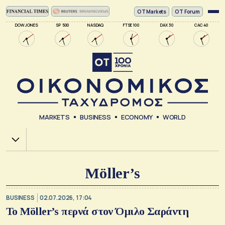
ΟΤ Markets
OT Forum
DOW JONES
SP 500
NASDAQ
FTSE 100
DAX 30
CAC 40
MARKETS
BUSINESS
ECONOMY
WORLD
Χ.Α.
Möller’s
BUSINESS
02.07.2026, 17:04
Το Möller’s περνά στον Όμιλο Σαράντη