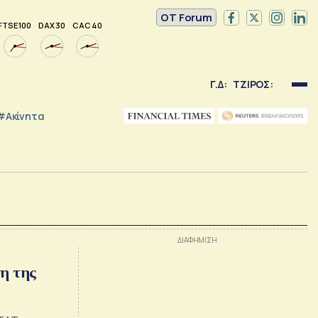
OT Forum
FTSE 100
DAX 30
CAC 40
Γ.Δ:
ΤΖΙΡΟΣ:
#Ακίνητα
η της