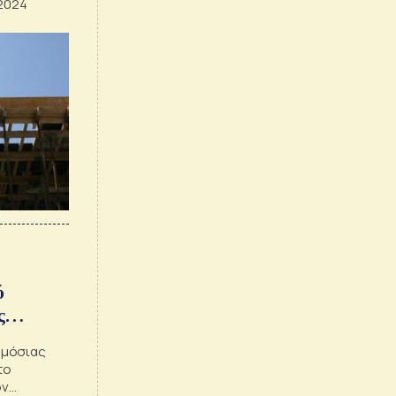
 2024
ύ
ς
ημόσιας
το
ον