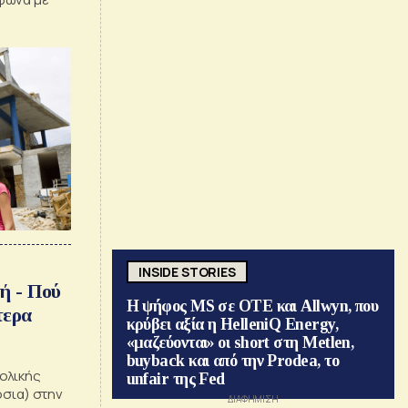
INSIDE STORIES
ή - Πού
Η ψήφος MS σε ΟΤΕ και Allwyn, που
τερα
κρύβει αξία η HelleniQ Energy,
«μαζεύονται» οι short στη Metlen,
buyback και από την Prodea, το
ολικής
unfair της Fed
όσια) στην