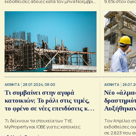
εκδοθείσες άδειες κατά τον μήνα Νοέμβριο
9,6% στον όγκο
2024 ανήλθαν σε 2.630 οικοδομικές άδειες
Αυγούστου
ΑΚΙΝΗΤΑ
28.07.2024, 08:00
ΑΚΙΝΗΤΑ
26.07.2
Τι συμβαίνει στην αγορά
Νέο «άλμα»
κατοικιών; Το ράλι στις τιμές,
δραστηριότ
το φρένο σε νέες επενδύσεις και
Αυξήθηκαν 
η έκρηξη στις μεταβιβάσεις
Τι δείχνουν τα στοιχεία των ΤτΕ,
Τον Απρίλιο σ
[γραφήματα]
MyProperty και ΙΟΒΕ για τις κατοικίες
εκδοθείσες οι
σε 2.823 που α