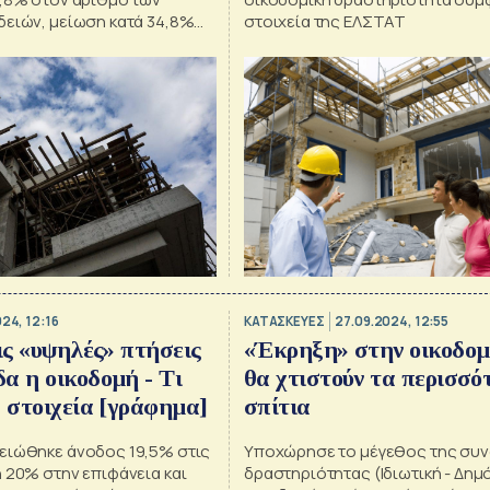
δειών, μείωση κατά 34,8%
στοιχεία της ΕΛΣΤΑΤ
 και μείωση κατά 25,7%
024, 12:16
ΚΑΤΑΣΚΕΥΕΣ
27.09.2024, 12:55
τις «υψηλές» πτήσεις
«Έκρηξη» στην οικοδομ
α η οικοδομή - Τι
θα χτιστούν τα περισσό
α στοιχεία [γράφημα]
σπίτια
ειώθηκε άνοδος 19,5% στις
Yποχώρησε το μέγεθος της συν
 20% στην επιφάνεια και
δραστηριότητας (Ιδιωτική - Δημ