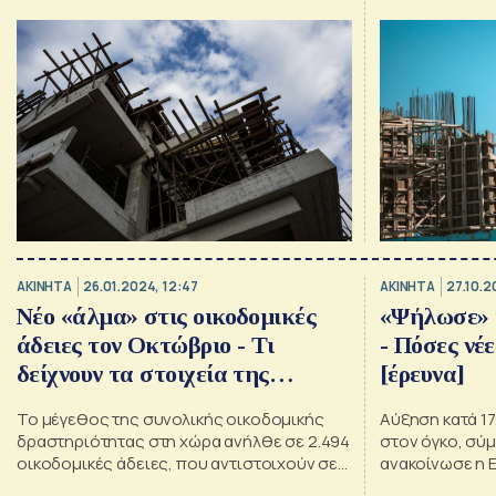
9,2% στον όγκο, σε σχέση με τον
αριθμό των οι
αντίστοιχο μήνα του 2023
ΑΚΙΝΗΤΑ
26.01.2024, 12:47
ΑΚΙΝΗΤΑ
27.10.2
Νέο «άλμα» στις οικοδομικές
«Ψήλωσε» 
άδειες τον Οκτώβριο - Τι
- Πόσες νέ
δείχνουν τα στοιχεία της
[έρευνα]
ΕΛΣΤΑΤ
Το μέγεθος της συνολικής οικοδομικής
Αύξηση κατά 1
δραστηριότητας στη χώρα ανήλθε σε 2.494
στον όγκο, σύμ
οικοδομικές άδειες, που αντιστοιχούν σε
ανακοίνωσε η
572.762 τετραγωνικά μέτρα επιφάνειας