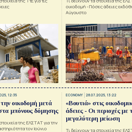
στοιχεία της ΤτΕ για τις
Τι δείχνουν τα στοιχεία της ΕΛΣ
δειες
οικοδομή - Πόσες άδειες εκδόθ
Αύγουστο
025, 12:35
ECONOMY
28.07.2025, 13:22
α την οικοδομή μετά
«Βουτιά» στις οικοδομι
στα μπόνους δόμησης
άδειες - Οι περιοχές με 
μεγαλύτερη μείωση
 στοιχεία της ΕΛΣΤΑΤ για την
αστηριότητα τον Ιούνιο
Τι δείχνουν τα στοιχεία της ΕΛΣ