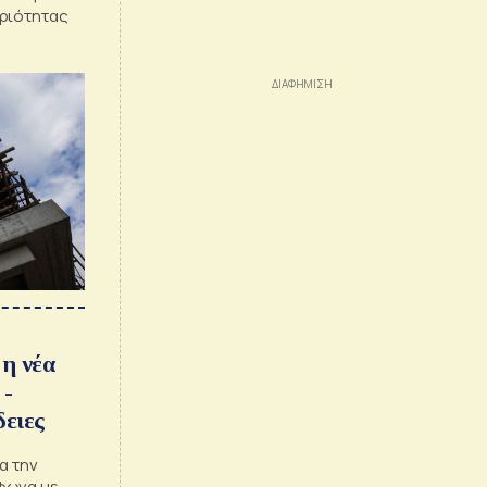
ηριότητας
 η νέα
 -
ειες
α την
φωνα με