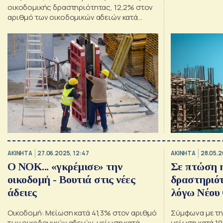
οικοδομικής δραστηριότητας, 12,2% στον
αριθμό των οικοδομικών αδειών κατά
12,5% στην επιφάνεια τον Ιούλιο
ΑΚΙΝΗΤΑ
27.06.2025, 12:47
ΑΚΙΝΗΤΑ
28.05.2
Ο ΝΟΚ... «γκρέμισε» την
Σε πτώση η
οικοδομή - Βουτιά στις νέες
δραστηριότ
άδειες
λόγω Νέου
Κανονισμο
Οικοδομή: Μείωση κατά 41,3% στον αριθμό
Σύμφωνα με τη
των οικοδομικών αδειών, μείωση κατά
μείωση κατά 1