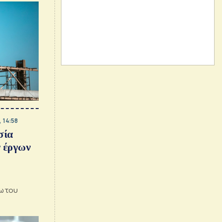
 14:58
σία
 έργων
ω του