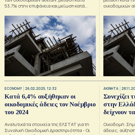
53,7% στην επιφάνεια και μείωση κατά
οικοδομικών α
43,3% στον όγκο τον Μάρτιο
στην επιφάνεια
στον όγκο
ECONOMY
26.02.2025, 12:32
ΑΚΙΝΗΤΑ
28.11.2
Κατά 6,4% αυξήθηκαν οι
Συνεχίζει 
οικοδομικές άδειες τον Νοέμβριo
στην Ελλάδ
του 2024
δείχνουν τ
Αναλυτικά τα στοιχεία της ΕΛΣΤΑΤ για τη
Οικοδομή: Σημ
Συνολική Οικοδομική Δραστηριότητα - Οι
άδειες, αύξηση