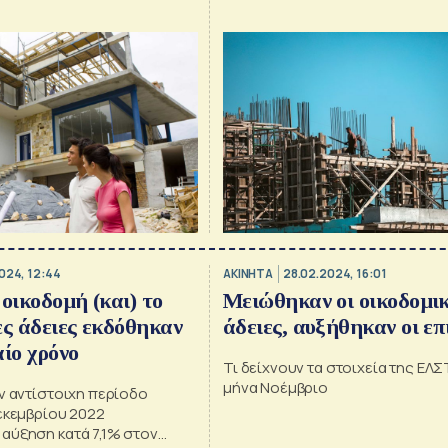
 2.700.893 m3 όγκου
Φεβρουάριο είναι 2,3%
024, 12:44
ΑΚΙΝΗΤΑ
28.02.2024, 16:01
 οικοδομή (και) το
Μειώθηκαν οι οικοδομι
ες άδειες εκδόθηκαν
άδειες, αυξήθηκαν οι επ
αίο χρόνο
Τι δείχνουν τα στοιχεία της ΕΛΣ
μήνα Νοέμβριο
ν αντίστοιχη περίοδο
εκεμβρίου 2022
αύξηση κατά 7,1% στον