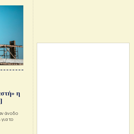
εστή» η
]
αν άνοδο
 για το