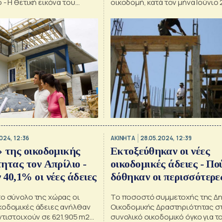
 - Η θετική εικόνα του
οικοδομή, κατά τον μήνα Ιούνιο
024, 12:36
ΑΚΙΝΗΤΑ
28.05.2024, 12:39
 της οικοδομικής
Εκτοξεύθηκαν οι νέες
ητας τον Απρίλιο -
οικοδομικές άδειες - Πο
40,1% οι νέες άδειες
δόθηκαν οι περισσότερε
[πίνακες]
το σύνολο της χώρας οι
Το ποσοστό συμμετοχής της Δ
κοδομικές άδειες ανήλθαν
Οικοδομικής Δραστηριότητας σ
ντιστοιχούν σε 621.905 m2
συνολικό οικοδομικό όγκο για τ