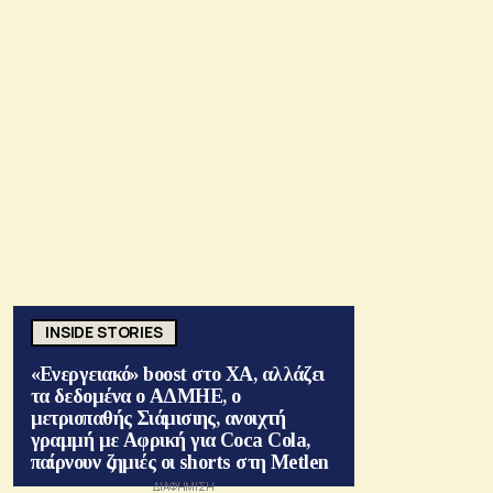
INSIDE STORIES
«Ενεργειακό» boost στο ΧΑ, αλλάζει
τα δεδομένα ο ΑΔΜΗΕ, ο
μετριοπαθής Σιάμισιης, ανοιχτή
γραμμή με Αφρική για Coca Cola,
παίρνουν ζημιές οι shorts στη Metlen