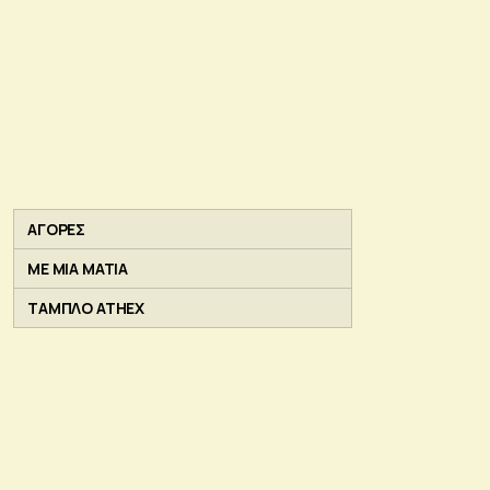
ΑΓΟΡΕΣ
ΜΕ ΜΙΑ ΜΑΤΙΑ
ΤΑΜΠΛΟ ATHEX