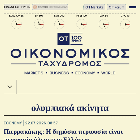
ΟΤ Markets
OT Forum
DOW JONES
SP 500
NASDAQ
FTSE 100
DAX 30
CAC 40
MARKETS
BUSINESS
ECONOMY
WORLD
Χ.Α.
ολυμπιακά ακίνητα
ECONOMY
22.07.2026, 08:57
Πιερρακάκης: Η δημόσια περιουσία είναι
περιουσία όλων των Ελλήνων