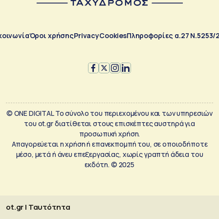
κοινωνία
Όροι χρήσης
Privacy
Cookies
Πληροφορίες α.27 Ν.5253/
© ONE DIGITAL Το σύνολο του περιεχομένου και των υπηρεσιών
του ot.gr διατίθεται στους επισκέπτες αυστηρά για
προσωπική χρήση.
Απαγορεύεται η χρήση ή επανεκπομπή του, σε οποιοδήποτε
μέσο, μετά ή άνευ επεξεργασίας, χωρίς γραπτή άδεια του
εκδότη. © 2025
ot.gr | Ταυτότητα