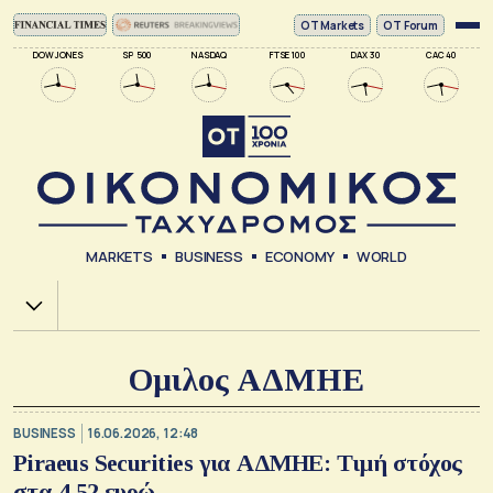
ΟΤ Markets
OT Forum
DOW JONES
SP 500
NASDAQ
FTSE 100
DAX 30
CAC 40
MARKETS
BUSINESS
ECONOMY
WORLD
Χ.Α.
Ομιλος ΑΔΜΗΕ
BUSINESS
16.06.2026, 12:48
Piraeus Securities για ΑΔΜΗΕ: Τιμή στόχος
στα 4,52 ευρώ