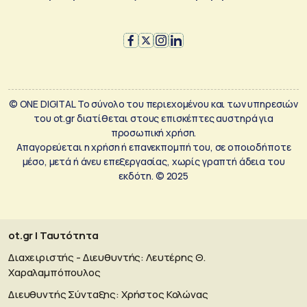
© ONE DIGITAL Το σύνολο του περιεχομένου και των υπηρεσιών
του ot.gr διατίθεται στους επισκέπτες αυστηρά για
προσωπική χρήση.
Απαγορεύεται η χρήση ή επανεκπομπή του, σε οποιοδήποτε
μέσο, μετά ή άνευ επεξεργασίας, χωρίς γραπτή άδεια του
εκδότη. © 2025
ot.gr | Ταυτότητα
Διαχειριστής - Διευθυντής: Λευτέρης Θ.
Χαραλαμπόπουλος
Διευθυντής Σύνταξης: Χρήστος Κολώνας