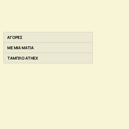
ΑΓΟΡΕΣ
ΜΕ ΜΙΑ ΜΑΤΙΑ
ΤΑΜΠΛΟ ATHEX