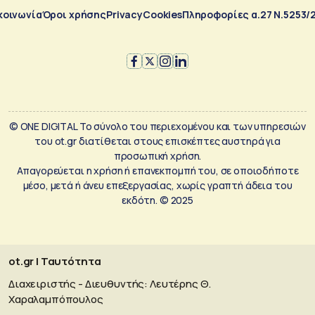
κοινωνία
Όροι χρήσης
Privacy
Cookies
Πληροφορίες α.27 Ν.5253/
© ONE DIGITAL Το σύνολο του περιεχομένου και των υπηρεσιών
του ot.gr διατίθεται στους επισκέπτες αυστηρά για
προσωπική χρήση.
Απαγορεύεται η χρήση ή επανεκπομπή του, σε οποιοδήποτε
μέσο, μετά ή άνευ επεξεργασίας, χωρίς γραπτή άδεια του
εκδότη. © 2025
ot.gr | Ταυτότητα
Διαχειριστής - Διευθυντής: Λευτέρης Θ.
Χαραλαμπόπουλος