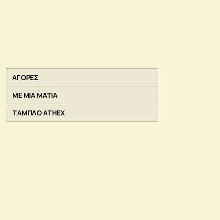
ΑΓΟΡΕΣ
ΜΕ ΜΙΑ ΜΑΤΙΑ
ΤΑΜΠΛΟ ATHEX