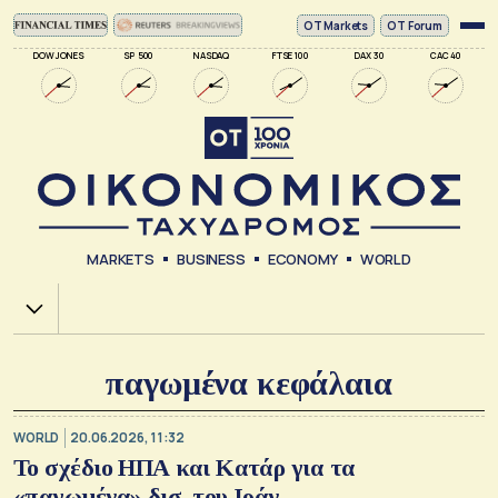
ΟΤ Markets
OT Forum
DOW JONES
SP 500
NASDAQ
FTSE 100
DAX 30
CAC 40
MARKETS
BUSINESS
ECONOMY
WORLD
Χ.Α.
παγωμένα κεφάλαια
WORLD
20.06.2026, 11:32
Το σχέδιο ΗΠΑ και Κατάρ για τα
«παγωμένα» δισ. του Ιράν