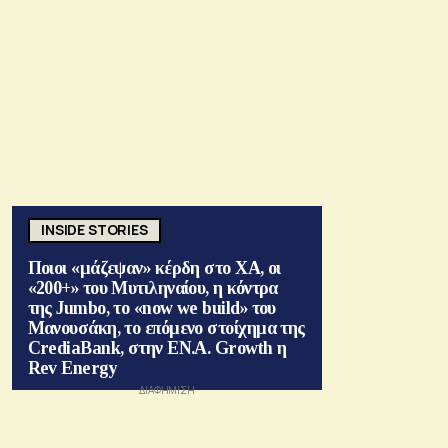
INSIDE STORIES
Ποιοι «μάζεψαν» κέρδη στο ΧΑ, οι
«200+» του Μυτιληναίου, η κόντρα
της Jumbo, το «now we build» του
Μανουσάκη, το επόμενο στοίχημα της
CrediaBank, στην ΕΝ.Α. Growth η
Rev Energy