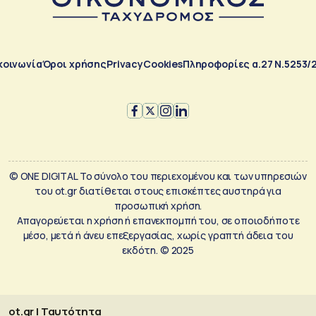
κοινωνία
Όροι χρήσης
Privacy
Cookies
Πληροφορίες α.27 Ν.5253/
© ONE DIGITAL Το σύνολο του περιεχομένου και των υπηρεσιών
του ot.gr διατίθεται στους επισκέπτες αυστηρά για
προσωπική χρήση.
Απαγορεύεται η χρήση ή επανεκπομπή του, σε οποιοδήποτε
μέσο, μετά ή άνευ επεξεργασίας, χωρίς γραπτή άδεια του
εκδότη. © 2025
ot.gr | Ταυτότητα