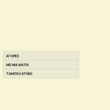
ΑΓΟΡΕΣ
ΜΕ ΜΙΑ ΜΑΤΙΑ
ΤΑΜΠΛΟ ATHEX