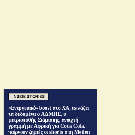
INSIDE STORIES
«Ενεργειακό» boost στο ΧΑ, αλλάζει
τα δεδομένα ο ΑΔΜΗΕ, ο
μετριοπαθής Σιάμισιης, ανοιχτή
γραμμή με Αφρική για Coca Cola,
παίρνουν ζημιές οι shorts στη Metlen