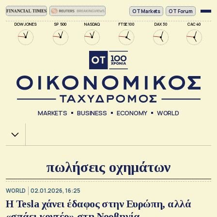
ΟΤ Markets
OT Forum
DOW JONES
SP 500
NASDAQ
FTSE 100
DAX 30
CAC 40
MARKETS
BUSINESS
ECONOMY
WORLD
Χ.Α.
πωλήσεις οχημάτων
WORLD
02.01.2026, 16:25
Η Tesla χάνει έδαφος στην Ευρώπη, αλλά
«σπάει κοντέρ» στη Νορβηγία