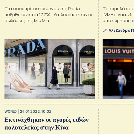
brands πολυτελείας
πολυτελών
Τα έσοδα τρίτου τριμήνου της Prada
Το χαμηλό πο
αυξήθηκαν κατά 17,7% - Διπλασιάστηκαν οι
LVMH είναι ενδ
πωλήσεις της Miu Miu
υποχώρησης τη
Αλεξάνδρα 
WORLD
24.01.2022, 10:02
Εκτινάχθηκαν οι αγορές ειδών
πολυτελείας στην Κίνα