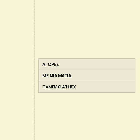
ΑΓΟΡΕΣ
ΜΕ ΜΙΑ ΜΑΤΙΑ
ΤΑΜΠΛΟ ATHEX