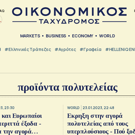
AQ
MARKETS
BUSINESS
ECONOMY
WORLD
Η
#ελληνικές Τράπεζες
#Αγρότες
#Γραφεία
#HELLENiQ E
προϊόντα πολυτελείας
3, 23:30
WORLD
23.01.2023, 22:48
 και Ευρωπαίοι
Εκρηξη στην αγορά
περιττά έξοδα -
πολυτελείας από τους
 την αγορά
υπερπλούσιους - Πού ξο