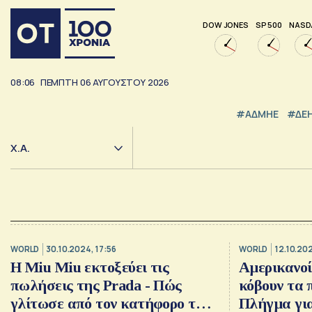
DOW JONES
SP 500
NASD
08:06
ΠΕΜΠΤΗ
06
ΑΥΓΟΥΣΤΟΥ
2026
#ΑΔΜΗΕ
#ΔΕ
Χ.Α.
WORLD
30.10.2024, 17:56
WORLD
12.10.202
H Miu Miu εκτοξεύει τις
Αμερικανοί
πωλήσεις της Prada - Πώς
κόβουν τα 
γλίτωσε από τον κατήφορο των
Πλήγμα για