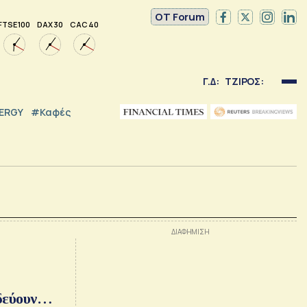
OT Forum
FTSE 100
DAX 30
CAC 40
Γ.Δ:
ΤΖΙΡΟΣ:
NERGY
#καφές
δεύουν