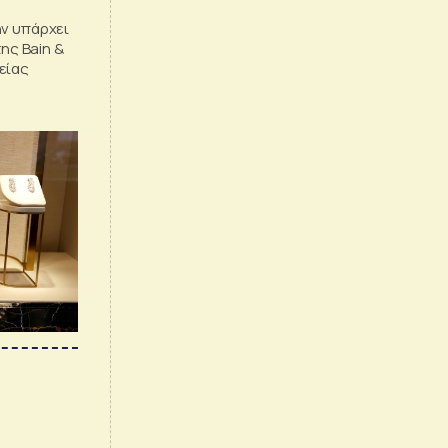
ην υπάρχει
της Bain &
είας