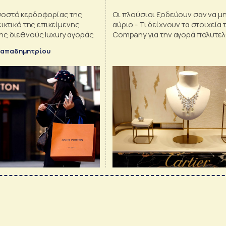
 προϊόντων
τα λεφτά τους
σοστό κερδοφορίας της
Οι πλούσιοι ξοδεύουν σαν να μ
εικτικό της επικείμενης
αύριο - Τι δείχνουν τα στοιχεία 
ς διεθνούς luxury αγοράς
Company για την αγορά πολυτελ
Παπαδημητρίου