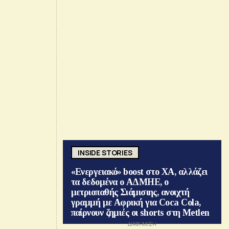
INSIDE STORIES
«Ενεργειακό» boost στο ΧΑ, αλλάζει
τα δεδομένα ο ΑΔΜΗΕ, ο
μετριοπαθής Σιάμισιης, ανοιχτή
γραμμή με Αφρική για Coca Cola,
παίρνουν ζημιές οι shorts στη Metlen