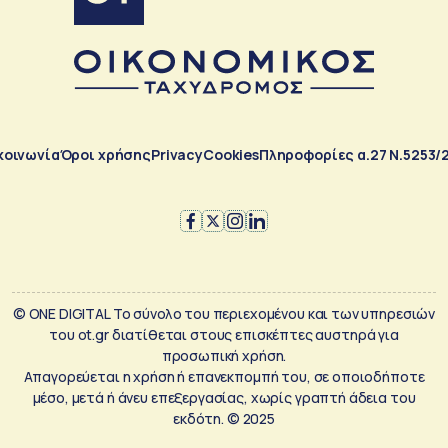
κοινωνία
Όροι χρήσης
Privacy
Cookies
Πληροφορίες α.27 Ν.5253/
© ONE DIGITAL Το σύνολο του περιεχομένου και των υπηρεσιών
του ot.gr διατίθεται στους επισκέπτες αυστηρά για
προσωπική χρήση.
Απαγορεύεται η χρήση ή επανεκπομπή του, σε οποιοδήποτε
μέσο, μετά ή άνευ επεξεργασίας, χωρίς γραπτή άδεια του
εκδότη. © 2025