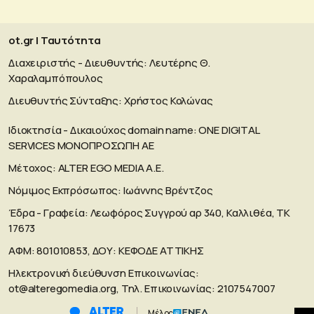
ot.gr | Ταυτότητα
Διαχειριστής - Διευθυντής: Λευτέρης Θ.
Χαραλαμπόπουλος
Διευθυντής Σύνταξης: Χρήστος Κολώνας
Ιδιοκτησία - Δικαιούχος domain name: ΟΝΕ DIGITAL
SERVICES MONOΠΡΟΣΩΠΗ ΑΕ
Μέτοχος: ALTER EGO MEDIA A.E.
Νόμιμος Εκπρόσωπος: Ιωάννης Βρέντζος
Έδρα - Γραφεία: Λεωφόρος Συγγρού αρ 340, Καλλιθέα, ΤΚ
17673
ΑΦΜ: 801010853, ΔΟΥ: ΚΕΦΟΔΕ ΑΤΤΙΚΗΣ
Ηλεκτρονική διεύθυνση Επικοινωνίας:
ot@alteregomedia.org
, Τηλ. Επικοινωνίας: 2107547007
Μέλος