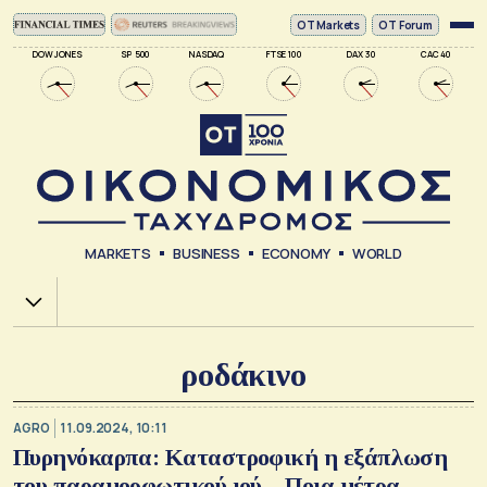
ΟΤ Markets
OT Forum
DOW JONES
SP 500
NASDAQ
FTSE 100
DAX 30
CAC 40
MARKETS
BUSINESS
ECONOMY
WORLD
Χ.Α.
ροδάκινο
AGRO
11.09.2024, 10:11
Πυρηνόκαρπα: Καταστροφική η εξάπλωση
του παραμορφωτικού ιού – Ποια μέτρα