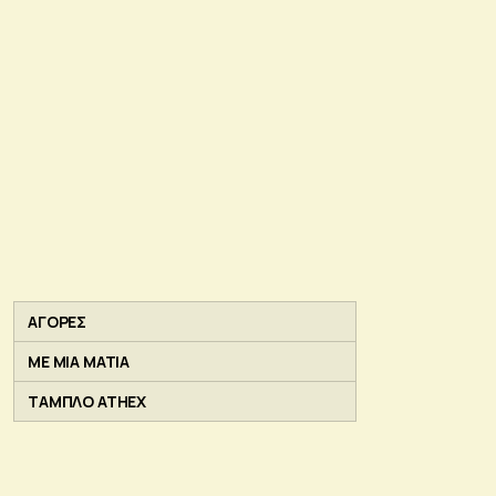
ΑΓΟΡΕΣ
ΜΕ ΜΙΑ ΜΑΤΙΑ
ΤΑΜΠΛΟ ATHEX