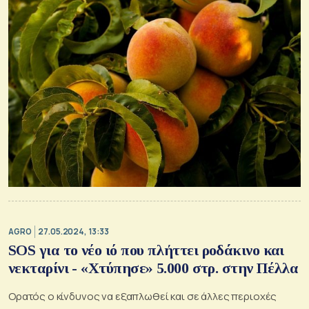
AGRO
27.05.2024, 13:33
SOS για το νέο ιό που πλήττει ροδάκινο και
νεκταρίνι - «Χτύπησε» 5.000 στρ. στην Πέλλα
Ορατός ο κίνδυνος να εξαπλωθεί και σε άλλες περιοχές