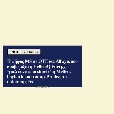
INSIDE STORIES
Η ψήφος MS σε ΟΤΕ και Allwyn, που
κρύβει αξία η HelleniQ Energy,
«μαζεύονται» οι short στη Metlen,
buyback και από την Prodea, το
unfair της Fed