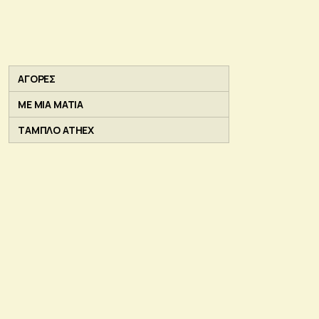
ΑΓΟΡΕΣ
ΜΕ ΜΙΑ ΜΑΤΙΑ
ΤΑΜΠΛΟ ATHEX