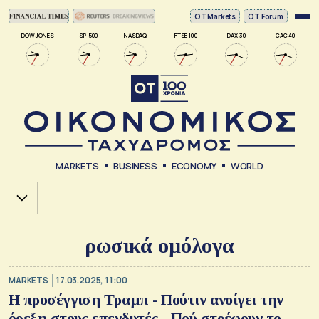
ΟΤ Markets
OT Forum
DOW JONES
SP 500
NASDAQ
FTSE 100
DAX 30
CAC 40
MARKETS
BUSINESS
ECONOMY
WORLD
Χ.Α.
ρωσικά ομόλογα
MARKETS
17.03.2025, 11:00
Η προσέγγιση Τραμπ - Πούτιν ανοίγει την
όρεξη στους επενδυτές - Πού στρέφουν το