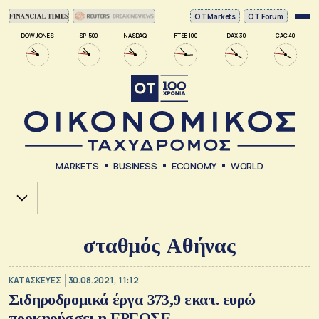
ΟΤ Markets
OT Forum
DOW JONES
SP 500
NASDAQ
FTSE 100
DAX 30
CAC 40
MARKETS
BUSINESS
ECONOMY
WORLD
Χ.Α.
σταθμός Αθήνας
ΚΑΤΑΣΚΕΥΕΣ
30.08.2021, 11:12
Σιδηροδρομικά έργα 373,9 εκατ. ευρώ
προκηρύσσει η ΕΡΓΟΣΕ