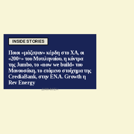
INSIDE STORIES
Ποιοι «μάζεψαν» κέρδη στο ΧΑ, οι
«200+» του Μυτιληναίου, η κόντρα
της Jumbo, το «now we build» του
Μανουσάκη, το επόμενο στοίχημα της
CrediaBank, στην ΕΝ.Α. Growth η
Rev Energy