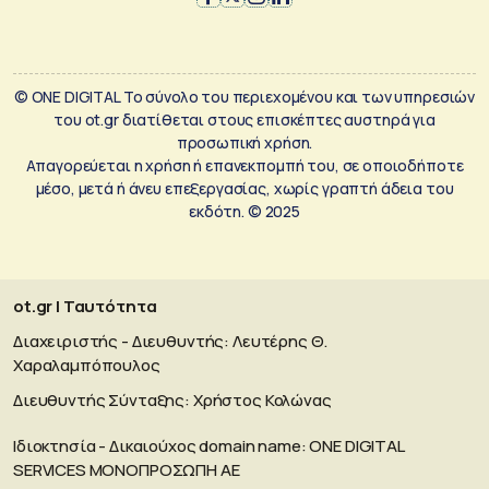
© ONE DIGITAL Το σύνολο του περιεχομένου και των υπηρεσιών
του ot.gr διατίθεται στους επισκέπτες αυστηρά για
προσωπική χρήση.
Απαγορεύεται η χρήση ή επανεκπομπή του, σε οποιοδήποτε
μέσο, μετά ή άνευ επεξεργασίας, χωρίς γραπτή άδεια του
εκδότη. © 2025
ot.gr | Ταυτότητα
Διαχειριστής - Διευθυντής: Λευτέρης Θ.
Χαραλαμπόπουλος
Διευθυντής Σύνταξης: Χρήστος Κολώνας
Ιδιοκτησία - Δικαιούχος domain name: ΟΝΕ DIGITAL
SERVICES MONOΠΡΟΣΩΠΗ ΑΕ