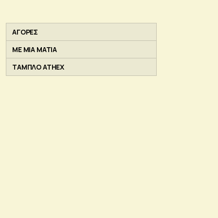
ΑΓΟΡΕΣ
ΜΕ ΜΙΑ ΜΑΤΙΑ
ΤΑΜΠΛΟ ATHEX