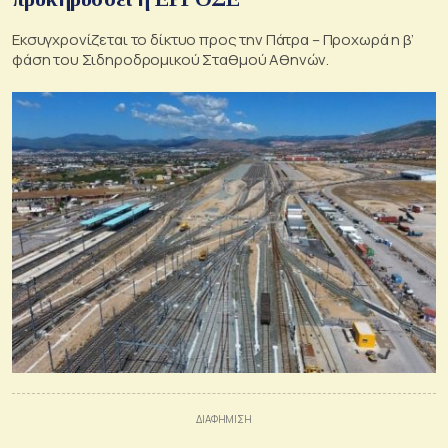
Εκσυγχρονίζεται το δίκτυο προς την Πάτρα – Προχωρά η β’
φάση του Σιδηροδρομικού Σταθμού Αθηνών.