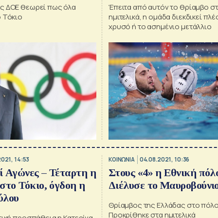
ς ΔΟΕ θεωρεί πως όλα
Έπειτα από αυτόν το θρίαμβο σ
ο Τόκιο
ημιτελικά, η ομάδα διεκδικεί πλέ
χρυσό ή το ασημένιο μετάλλιο
2021, 14:53
ΚΟΙΝΩΝΙΑ
04.08.2021, 10:36
 Αγώνες – Τέταρτη η
Στους «4» η Εθνική πόλ
στο Τόκιο, όγδοη η
Διέλυσε το Μαυροβούνιο
ύλου
Θρίαμβος της Ελλάδας στο πόλο
Προκρίθηκε στα ημιτελικά
τική προσπάθεια η Κατερίνα