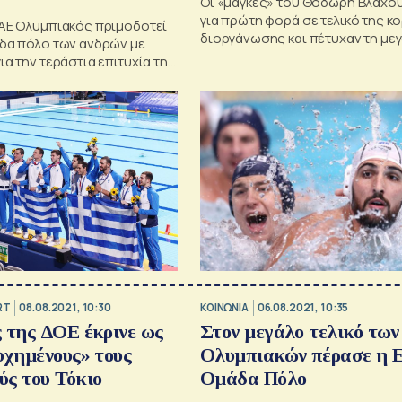
Οι «μάγκες» του Θοδωρή Βλάχο
για πρώτη φορά σε τελικό της κ
ΠΑΕ Ολυμπιακός πριμοδοτεί
διοργάνωσης και πέτυχαν τη με
άδα πόλο των ανδρών με
επιτυχία για το ελληνικό πόλο,
ια την τεράστια επιτυχία της
ανεβαίνοντας στο δεύτερο σκαλ
την κατάκτηση του ασημένιου
βάθρου
RT
08.08.2021, 10:30
ΚΟΙΝΩΝΙΑ
06.08.2021, 10:35
 της ΔΟΕ έκρινε ως
Στον μεγάλο τελικό των
υχημένους» τους
Ολυμπιακών πέρασε η 
ς του Τόκιο
Ομάδα Πόλο