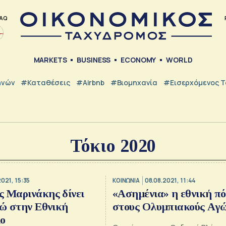
AQ
MARKETS
BUSINESS
ECONOMY
WORLD
ηνών
#Καταθέσεις
#Airbnb
#Βιομηχανία
#εισερχόμενος Τ
Τόκιο 2020
2021, 15:35
ΚΟΙΝΩΝΙΑ
08.08.2021, 11:44
 Μαρινάκης δίνει
«Ασημένια» η εθνική π
ρώ στην Εθνική
στους Ολυμπιακούς Αγώ
ο