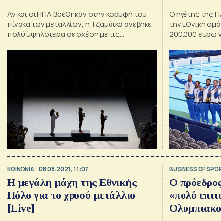
Αν και οι ΗΠΑ βρέθηκαν στην κορυφή του
Ο ηγέτης της 
πίνακα των μεταλλίων, η Τζαμάικα ανέβηκε
την Εθνική ομ
πολύ υψηλότερα σε σχέση με τις
200.000 ευρώ γ
οικονομικές της δυνατότητες
στο Τόκιο και 
μεταλλίου
ΚΟΙΝΩΝΙΑ
08.08.2021, 11:07
BUSINESS OF SPO
Η μεγάλη μάχη της Εθνικής
Ο πρόεδρος
Πόλο για το χρυσό μετάλλιο
«πολύ επιτ
[Live]
Ολυμπιακού