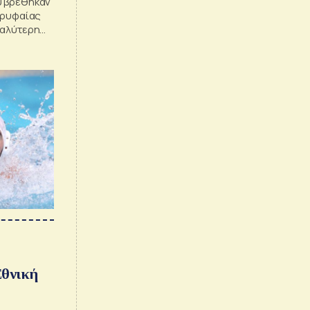
υ βρέθηκαν
ορυφαίας
γαλύτερη
ί του
Εθνική