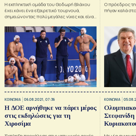
Η εκπληκτική ομάδα του Θοδωρή Βλάχου
Ο πρόεδρος τη
έχει κάνει ένα εξαιρετικό τουρνουά,
πήγαν καλά στ
σημειώνοντας πολύ μεγάλες νίκες και είναι
αήττητη στο Τόκιο
ΚΟΙΝΩΝΙΑ
06.08.2021, 07:36
ΚΟΙΝΩΝΙΑ
05.08.
Η ΔΟΕ αρνήθηκε να πάρει μέρος
Ολυμπιακοί
στις εκδηλώσεις για τη
Στεφανίδη 
Χιροσίμα
Κυριακοπο
Έκπληξη προκάλεσε στις ιαπωνικές αρχές
Με μία συγκινη