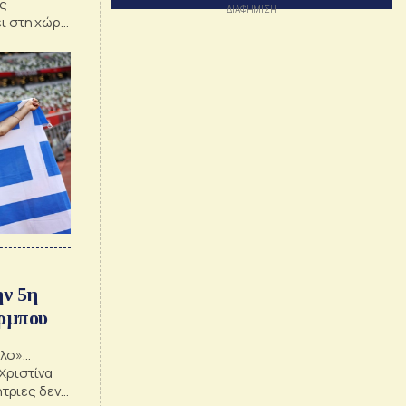
ς
ει στη χώρα
 μετά από
την
ην 5η
ρμπου
θλο»…
Χριστίνα
τριες δεν