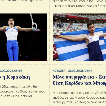
άφησε πίσω του τους Κουβανού
ν τελικό των Κρίκων
Ετσαβαρία και Μάσο, για να δώσ
μας το δεύτερο χρυσό μετάλλιο,
αυτό του Στέφανου Ντούσκου σ
κωπηλασία
0.07.2021, 06:55
ΚΟΙΝΩΝΙΑ
29.07.2021, 06:47
ό η Κορακάκη
Μόνο υπερηφάνεια - Στ
θέση Κυρίδου και Μπού
ν 25μ. σπορ πιστόλι θα
Κορακάκη, καθώς η Ελληνίδα
Η κούραση από τον χθεσινό «ά
αβε την 6η θέση και
πρόδωσε τις Μαρία Κυρίοδυ και 
έση της στο μεγάλο
Μπούρμπου, καθώς οι δύο αθλή