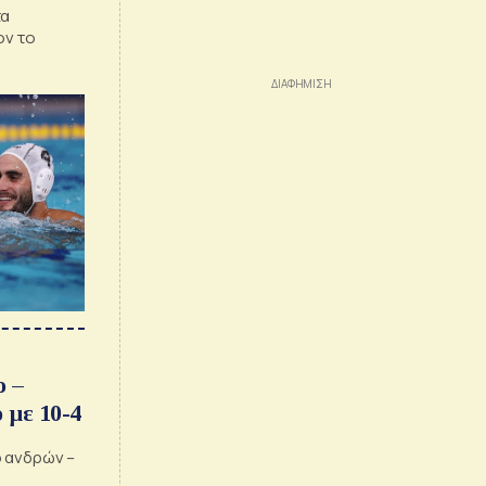
τα
ον το
ο –
 με 10-4
 ανδρών –