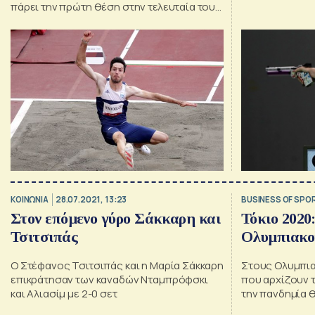
πάρει την πρώτη θέση στην τελευταία του
προσπάθεια
ΚΟΙΝΩΝΙΑ
28.07.2021, 13:23
BUSINESS OF SPO
Στον επόμενο γύρο Σάκκαρη και
Τόκιο 2020
Τσιτσιπάς
Ολυμπιακο
Ο Στέφανος Τσιτσιπάς και η Μαρία Σάκκαρη
Στους Ολυμπια
επικράτησαν των καναδών Νταμπρόφσκι
που αρχίζουν τ
και Αλιασίμ με 2-0 σετ
την πανδημία θ
εκείνη για τα 