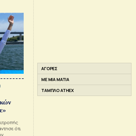
η εμφάνιση
ον τελικό
ιακούς
ΑΓΟΡΕΣ
ΜΕ ΜΙΑ ΜΑΤΙΑ
1
ΤΑΜΠΛΟ ATHEX
ακών
ε»
ειτροπής
ντησε ότι
ων