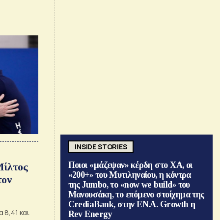
INSIDE STORIES
Ποιοι «μάζεψαν» κέρδη στο ΧΑ, οι
Μίλτος
«200+» του Μυτιληναίου, η κόντρα
τον
της Jumbo, το «now we build» του
Μανουσάκη, το επόμενο στοίχημα της
CrediaBank, στην ΕΝ.Α. Growth η
 8,41 και
Rev Energy