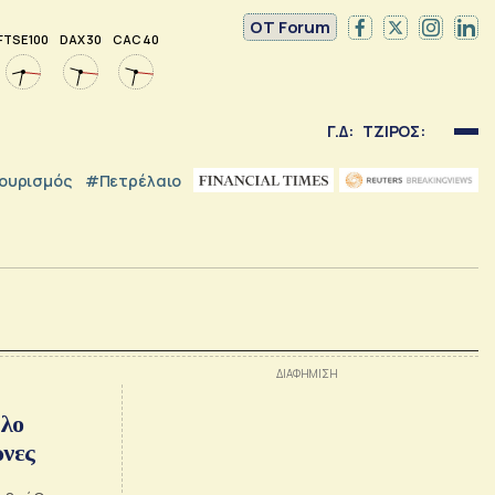
OT Forum
FTSE 100
DAX 30
CAC 40
Γ.Δ:
ΤΖΙΡΟΣ:
ουρισμός
#Πετρέλαιο
όλο
νες