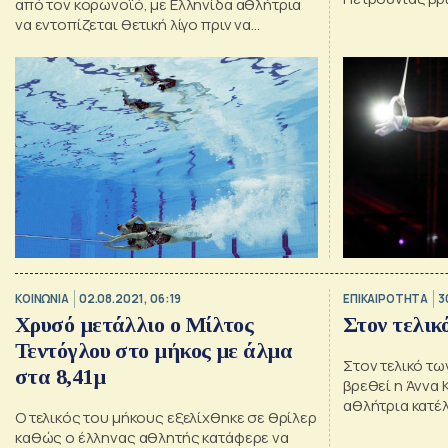
από τον κορωνοϊό, με Ελληνίδα αθλήτρια
τρίτη θέση στο
να εντοπίζεται θετική λίγο πριν να
αγωνιστεί.
ΚΟΙΝΩΝΙΑ
02.08.2021, 06:19
ΕΠΙΚΑΙΡΟΤΗΤΑ
3
Χρυσό μετάλλιο ο Μίλτος
Στον τελικ
Τεντόγλου στο μήκος με άλμα
Στον τελικό τω
στα 8,41μ
βρεθεί η Άννα 
αθλήτρια κατέλ
Ο τελικός του μήκους εξελίχθηκε σε θρίλερ
κλείδωσε τη θ
καθώς ο έλληνας αθλητής κατάφερε να
ραντεβού.