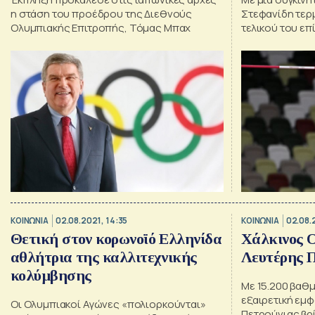
η στάση του προέδρου της Διεθνούς
Στεφανίδη τερ
Ολυμπιακής Επιτροπής, Τόμας Μπαχ
τελικού του επ
Ισοφάρισε το φ
(4.80μ.) – Στην
Κυριακοπούλο
ΚΟΙΝΩΝΙΑ
02.08.2021, 14:35
ΚΟΙΝΩΝΙΑ
02.08.
Θετική στον κορωνοϊό Ελληνίδα
Χάλκινος Ο
αθλήτρια της καλλιτεχνικής
Λευτέρης Π
κολύμβησης
Με 15.200 βαθ
εξαιρετική εμφ
Οι Ολυμπιακοί Αγώνες «πολιορκούνται»
Πετρούνιας βρί