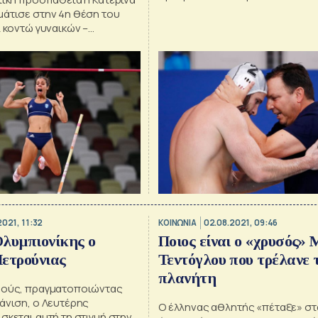
μάτισε στην 4η θέση του
ί κοντώ γυναικών –
ετινό της ατομικό ρεκόρ
 8η θέση η Νικόλ
υ
2021, 11:32
ΚΟΙΝΩΝΙΑ
02.08.2021, 09:46
λυμπιονίκης ο
Ποιος είναι ο «χρυσός» 
ετρούνιας
Τεντόγλου που τρέλανε 
πλανήτη
μούς, πραγματοποιώντας
άνιση, ο Λευτέρης
Ο έλληνας αθλητής «πέταξε» στα
σκεται αυτή τη στιγμή στην