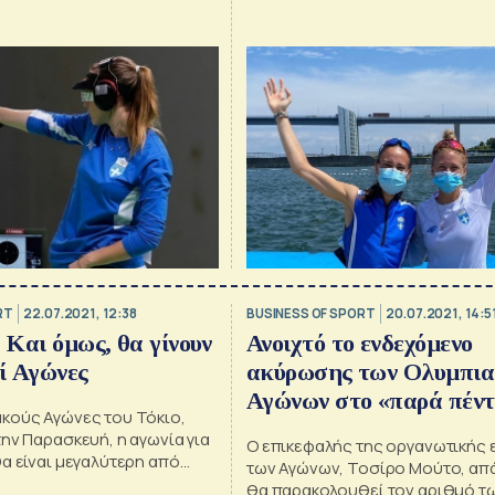
μπόρεσαν να κάνουν μία ανάλογ
και τερμάτισαν στην 5η θέση στ
του δίκωπου άνευ στους Ολυμπ
Αγώνες του Τόκιο.
RT
22.07.2021, 12:38
BUSINESS OF SPORT
20.07.2021, 14:5
: Και όμως, θα γίνουν
Ανοιχτό το ενδεχόμενο
ί Αγώνες
ακύρωσης των Ολυμπι
Αγώνων στο «παρά πέντ
κούς Αγώνες του Τόκιο,
ην Παρασκευή, η αγωνία για
Ο επικεφαλής της οργανωτικής 
α είναι μεγαλύτερη από
των Αγώνων, Τοσίρο Μούτο, απά
μετάλλια. Υπάρχει όμως άλλη
θα παρακολουθεί τον αριθμό τ