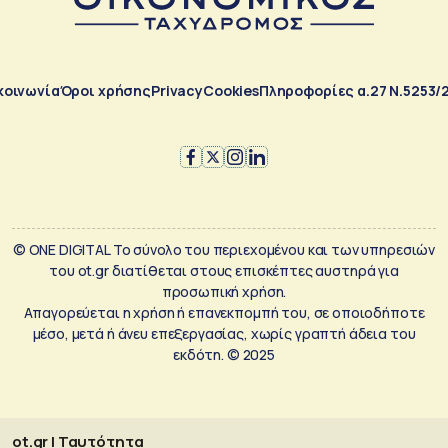
κοινωνία
Όροι χρήσης
Privacy
Cookies
Πληροφορίες α.27 Ν.5253/
© ONE DIGITAL Το σύνολο του περιεχομένου και των υπηρεσιών
του ot.gr διατίθεται στους επισκέπτες αυστηρά για
προσωπική χρήση.
Απαγορεύεται η χρήση ή επανεκπομπή του, σε οποιοδήποτε
μέσο, μετά ή άνευ επεξεργασίας, χωρίς γραπτή άδεια του
εκδότη. © 2025
ot.gr | Ταυτότητα