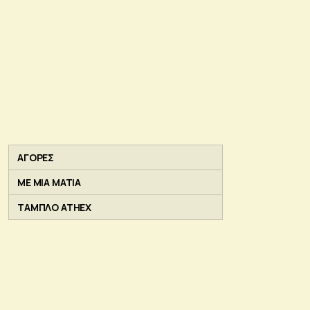
ΑΓΟΡΕΣ
ΜΕ ΜΙΑ ΜΑΤΙΑ
ΤΑΜΠΛΟ ATHEX