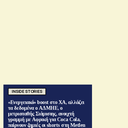
INSIDE STORIES
«Ενεργειακό» boost στο ΧΑ, αλλάζει
τα δεδομένα ο ΑΔΜΗΕ, ο
μετριοπαθής Σιάμισιης, ανοιχτή
γραμμή με Αφρική για Coca Cola,
παίρνουν ζημιές οι shorts στη Metlen