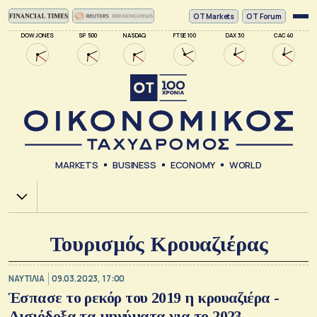
ΟΤ Markets
OT Forum
DOW JONES
SP 500
NASDAQ
FTSE 100
DAX 30
CAC 40
MARKETS
BUSINESS
ECONOMY
WORLD
Χ.Α.
Τουρισμός Κρουαζιέρας
ΝΑΥΤΙΛΙΑ
09.03.2023, 17:00
Έσπασε το ρεκόρ του 2019 η κρουαζιέρα -
Αισιόδοξα τα μηνύματα για το 2023