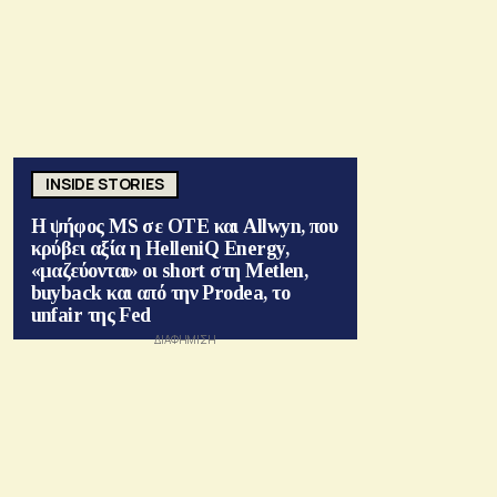
INSIDE STORIES
Η ψήφος MS σε ΟΤΕ και Allwyn, που
κρύβει αξία η HelleniQ Energy,
«μαζεύονται» οι short στη Metlen,
buyback και από την Prodea, το
unfair της Fed