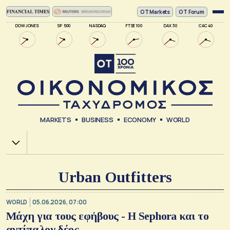
ΟΤ Markets
OT Forum
DOW JONES
SP 500
NASDAQ
FTSE 100
DAX 30
CAC 40
MARKETS
BUSINESS
ECONOMY
WORLD
Χ.Α.
Urban Outfitters
WORLD
05.06.2026, 07:00
Μάχη για τους εφήβους - Η Sephora και το
αντίπαλον δέος