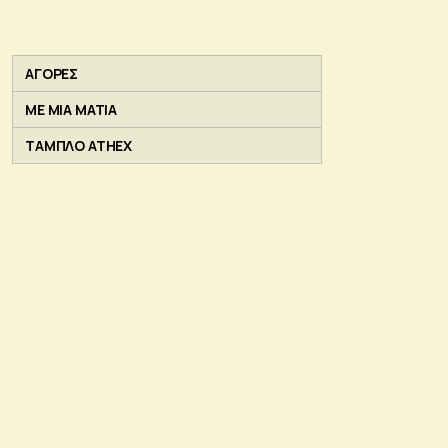
ΑΓΟΡΕΣ
ΜΕ ΜΙΑ ΜΑΤΙΑ
ΤΑΜΠΛΟ ATHEX