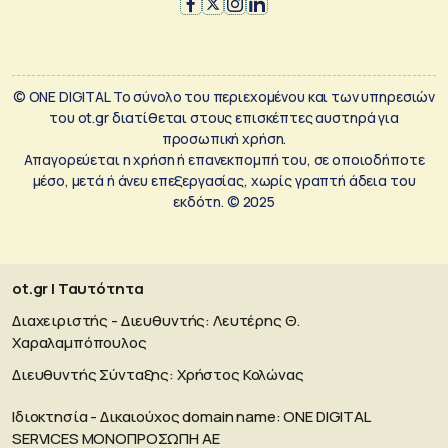
© ONE DIGITAL Το σύνολο του περιεχομένου και των υπηρεσιών
του ot.gr διατίθεται στους επισκέπτες αυστηρά για
προσωπική χρήση.
Απαγορεύεται η χρήση ή επανεκπομπή του, σε οποιοδήποτε
μέσο, μετά ή άνευ επεξεργασίας, χωρίς γραπτή άδεια του
εκδότη. © 2025
ot.gr | Ταυτότητα
Διαχειριστής - Διευθυντής: Λευτέρης Θ.
Χαραλαμπόπουλος
Διευθυντής Σύνταξης: Χρήστος Κολώνας
Ιδιοκτησία - Δικαιούχος domain name: ΟΝΕ DIGITAL
SERVICES MONOΠΡΟΣΩΠΗ ΑΕ