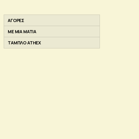
ΑΓΟΡΕΣ
ΜΕ ΜΙΑ ΜΑΤΙΑ
ΤΑΜΠΛΟ ATHEX