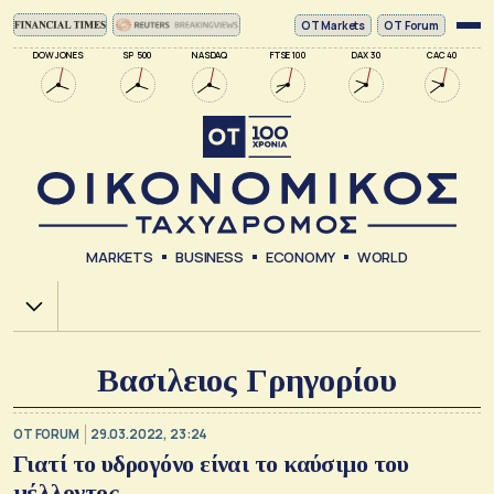
ΟΤ Markets
OT Forum
DOW JONES
SP 500
NASDAQ
FTSE 100
DAX 30
CAC 40
MARKETS
BUSINESS
ECONOMY
WORLD
Χ.Α.
Βασιλειος Γρηγορίου
OT FORUM
29.03.2022, 23:24
Γιατί το υδρογόνο είναι το καύσιμο του
μέλλοντος