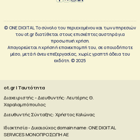
© ONE DIGITAL Το σύνολο του περιεχομένου και των υπηρεσιών
του ot.gr διατίθεται στους επισκέπτες αυστηρά για
προσωπική χρήση.
Απαγορεύεται η χρήση ή επανεκπομπή του, σε οποιοδήποτε
μέσο, μετά ή άνευ επεξεργασίας, χωρίς γραπτή άδεια του
εκδότη. © 2025
ot.gr | Ταυτότητα
Διαχειριστής - Διευθυντής: Λευτέρης Θ.
Χαραλαμπόπουλος
Διευθυντής Σύνταξης: Χρήστος Κολώνας
Ιδιοκτησία - Δικαιούχος domain name: ΟΝΕ DIGITAL
SERVICES MONOΠΡΟΣΩΠΗ ΑΕ