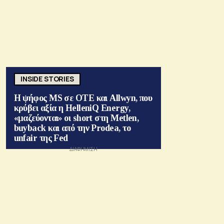
INSIDE STORIES
Η ψήφος MS σε ΟΤΕ και Allwyn, που
κρύβει αξία η HelleniQ Energy,
«μαζεύονται» οι short στη Metlen,
buyback και από την Prodea, το
unfair της Fed