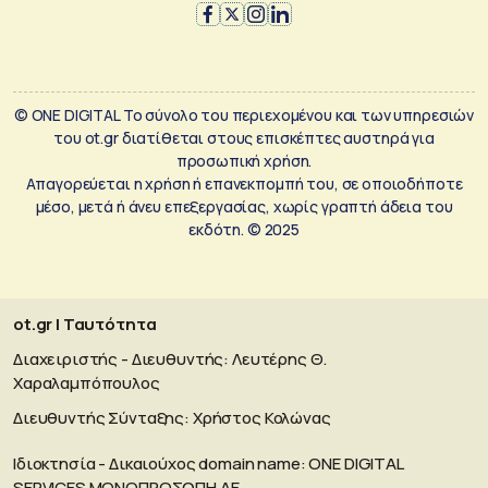
© ONE DIGITAL Το σύνολο του περιεχομένου και των υπηρεσιών
του ot.gr διατίθεται στους επισκέπτες αυστηρά για
προσωπική χρήση.
Απαγορεύεται η χρήση ή επανεκπομπή του, σε οποιοδήποτε
μέσο, μετά ή άνευ επεξεργασίας, χωρίς γραπτή άδεια του
εκδότη. © 2025
ot.gr | Ταυτότητα
Διαχειριστής - Διευθυντής: Λευτέρης Θ.
Χαραλαμπόπουλος
Διευθυντής Σύνταξης: Χρήστος Κολώνας
Ιδιοκτησία - Δικαιούχος domain name: ΟΝΕ DIGITAL
SERVICES MONOΠΡΟΣΩΠΗ ΑΕ