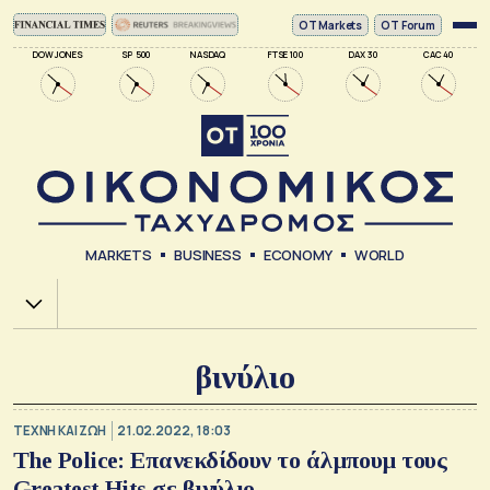
ΟΤ Markets
OT Forum
DOW JONES
SP 500
NASDAQ
FTSE 100
DAX 30
CAC 40
MARKETS
BUSINESS
ECONOMY
WORLD
Χ.Α.
βινύλιο
TΕΧΝΗ ΚΑΙ ΖΩΗ
21.02.2022, 18:03
The Police: Eπανεκδίδουν το άλμπουμ τους
Greatest Hits σε βινύλιο