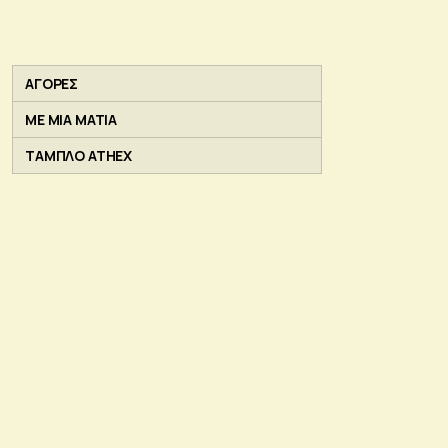
ΑΓΟΡΕΣ
ΜΕ ΜΙΑ ΜΑΤΙΑ
ΤΑΜΠΛΟ ATHEX