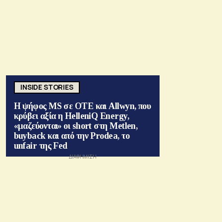
INSIDE STORIES
Η ψήφος MS σε ΟΤΕ και Allwyn, που
κρύβει αξία η HelleniQ Energy,
«μαζεύονται» οι short στη Metlen,
buyback και από την Prodea, το
unfair της Fed