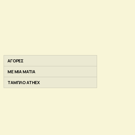
ΑΓΟΡΕΣ
ΜΕ ΜΙΑ ΜΑΤΙΑ
ΤΑΜΠΛΟ ATHEX