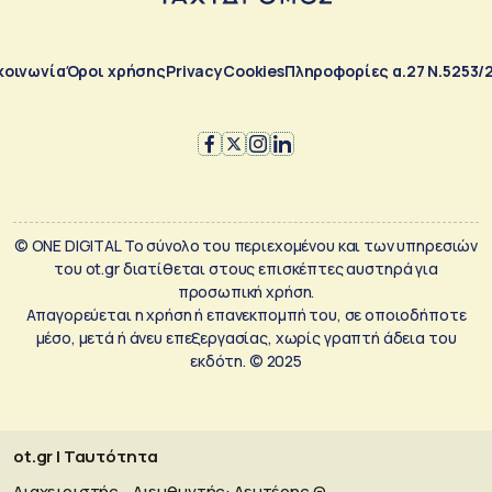
κοινωνία
Όροι χρήσης
Privacy
Cookies
Πληροφορίες α.27 Ν.5253/
© ONE DIGITAL Το σύνολο του περιεχομένου και των υπηρεσιών
του ot.gr διατίθεται στους επισκέπτες αυστηρά για
προσωπική χρήση.
Απαγορεύεται η χρήση ή επανεκπομπή του, σε οποιοδήποτε
μέσο, μετά ή άνευ επεξεργασίας, χωρίς γραπτή άδεια του
εκδότη. © 2025
ot.gr | Ταυτότητα
Διαχειριστής - Διευθυντής: Λευτέρης Θ.