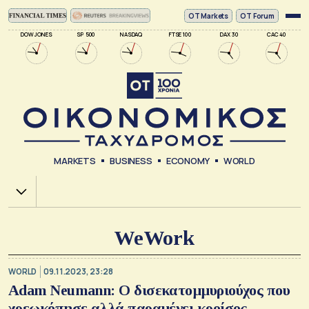
ΟΤ Markets
OT Forum
DOW JONES
SP 500
NASDAQ
FTSE 100
DAX 30
CAC 40
MARKETS
BUSINESS
ECONOMY
WORLD
Χ.Α.
WeWork
WORLD
09.11.2023, 23:28
Adam Neumann: Ο δισεκατομμυριούχος που
χρεωκόπησε αλλά παραμένει κροίσος...