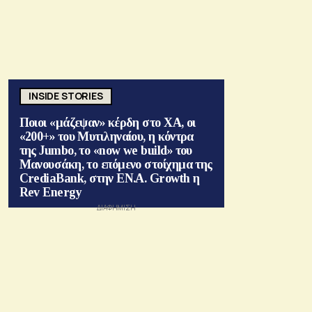
INSIDE STORIES
Ποιοι «μάζεψαν» κέρδη στο ΧΑ, οι
«200+» του Μυτιληναίου, η κόντρα
της Jumbo, το «now we build» του
Μανουσάκη, το επόμενο στοίχημα της
CrediaBank, στην ΕΝ.Α. Growth η
Rev Energy