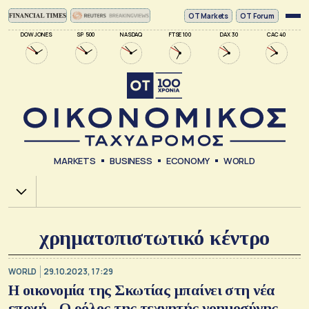
ΟΤ Markets
OT Forum
DOW JONES
SP 500
NASDAQ
FTSE 100
DAX 30
CAC 40
MARKETS
BUSINESS
ECONOMY
WORLD
Χ.Α.
χρηματοπιστωτικό κέντρο
WORLD
29.10.2023, 17:29
Η οικονομία της Σκωτίας μπαίνει στη νέα
εποχή - Ο ρόλος της τεχνητής νοημοσύνης