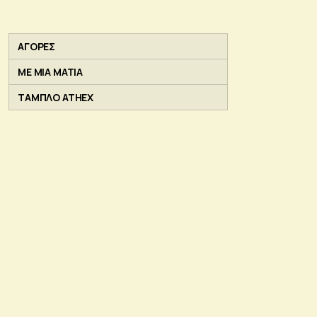
ΑΓΟΡΕΣ
ΜΕ ΜΙΑ ΜΑΤΙΑ
ΤΑΜΠΛΟ ATHEX