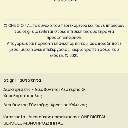
© ONE DIGITAL Το σύνολο του περιεχομένου και των υπηρεσιών
του ot.gr διατίθεται στους επισκέπτες αυστηρά για
προσωπική χρήση.
Απαγορεύεται η χρήση ή επανεκπομπή του, σε οποιοδήποτε
μέσο, μετά ή άνευ επεξεργασίας, χωρίς γραπτή άδεια του
εκδότη. © 2025
ot.gr | Ταυτότητα
Διαχειριστής - Διευθυντής: Λευτέρης Θ.
Χαραλαμπόπουλος
Διευθυντής Σύνταξης: Χρήστος Κολώνας
Ιδιοκτησία - Δικαιούχος domain name: ΟΝΕ DIGITAL
SERVICES MONOΠΡΟΣΩΠΗ ΑΕ